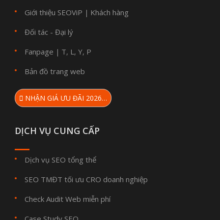
Giới thiệu SEOViP
Khách hàng
|
Đối tác - Đại lý
Fanpage
T
L
Y
P
|
,
,
,
Bản đồ trang web
NHẬN GIÁ ƯU ĐÃI 2026…
DỊCH VỤ CUNG CẤP
Dịch vụ SEO tổng thể
SEO TMĐT tối ưu CRO doanh nghiệp
Check Audit Web miễn phí
Case Study SEO