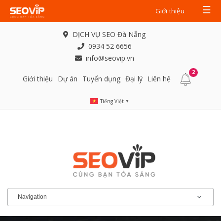
☰
Giới thiệu
DỊCH VỤ SEO Đà Nẵng
0934 52 6656
info@seovip.vn
2
Giới thiệu
Dự án
Tuyển dụng
Đại lý
Liên hệ
Tiếng Việt
▼