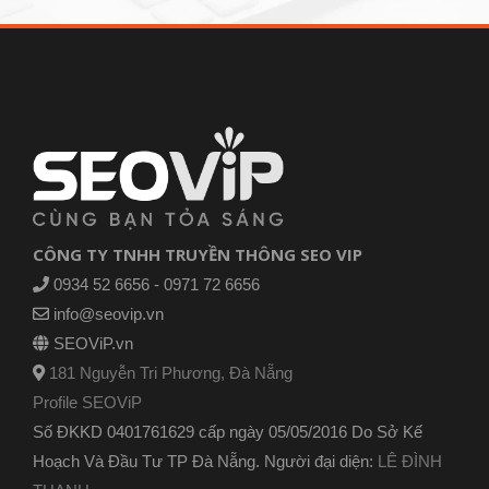
CÔNG TY TNHH TRUYỀN THÔNG SEO VIP
0934 52 6656 - 0971 72 6656
info@seovip.vn
SEOViP.vn
181 Nguyễn Tri Phương, Đà Nẵng
Profile SEOViP
Số ĐKKD 0401761629 cấp ngày 05/05/2016 Do Sở Kế
Hoạch Và Đầu Tư TP Đà Nẵng. Người đại diện:
LÊ ĐÌNH