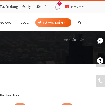
2
Tuyển dụng
Đại lý
Liên hệ
Tiếng Việt
▼
NG CÁO +
BLOG
TƯ VẤN MIỄN PHÍ
Home
/
Sản phẩm
 Bạn lựa chọn!