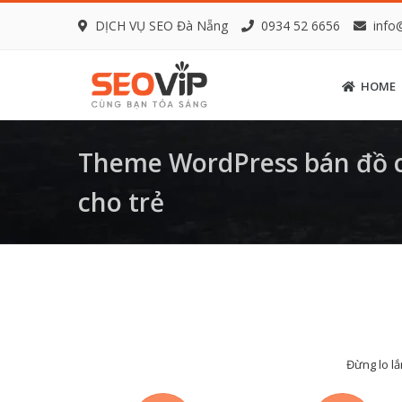
DỊCH VỤ SEO Đà Nẵng
0934 52 6656
info
HOME
Theme WordPress bán đồ ch
cho trẻ
Đừng lo lắ