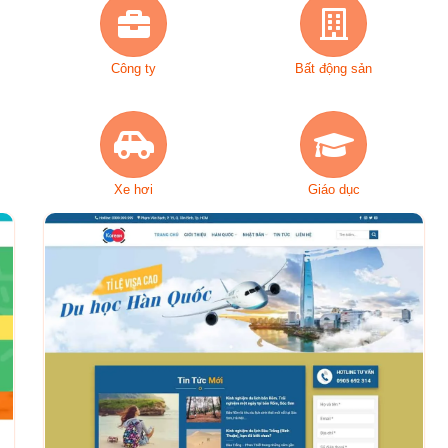
Công ty
Bất động sản
Xe hơi
Giáo dục