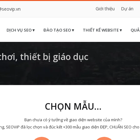
Giới thiệu
Dự án
@seovip.vn
DỊCH VỤ SEO ▾
ĐÀO TẠO SEO ▾
THIẾT KẾ WEBSITE ▾
QUẢ
ơi, thiết bị giáo dục
CHỌN MẪU...
Bạn chưa có ý tưởng về giao diện website của mình?
ng, SEOViP đã lọc chọn và đúc kết +300 mẫu giao diện ĐẸP, CHUẨN SEO cho