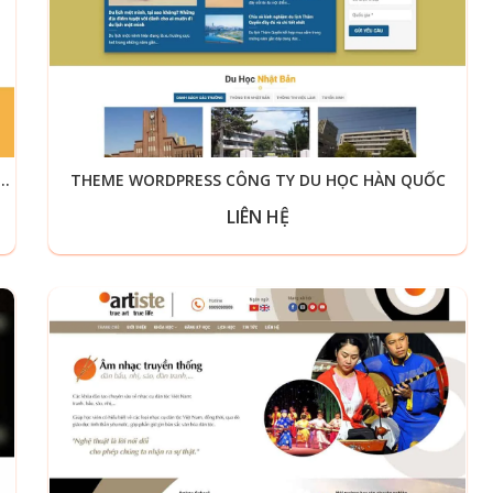
SS BÁN ĐỒ CHƠI, THIẾT BỊ GIÁO DỤC CHO TRẺ
THEME WORDPRESS CÔNG TY DU HỌC HÀN QUỐC
LIÊN HỆ