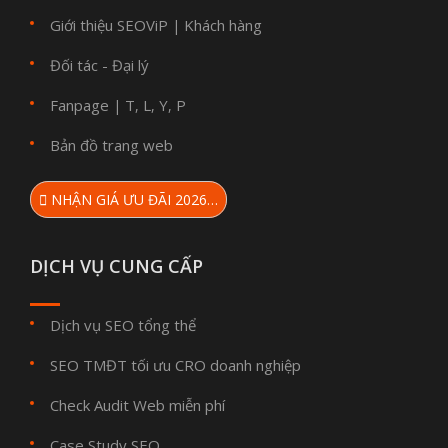
Giới thiệu SEOViP
Khách hàng
|
Đối tác - Đại lý
Fanpage
T
L
Y
P
|
,
,
,
Bản đồ trang web
NHẬN GIÁ ƯU ĐÃI 2026…
DỊCH VỤ CUNG CẤP
Dịch vụ SEO tổng thể
SEO TMĐT tối ưu CRO doanh nghiệp
Check Audit Web miễn phí
Case Study SEO