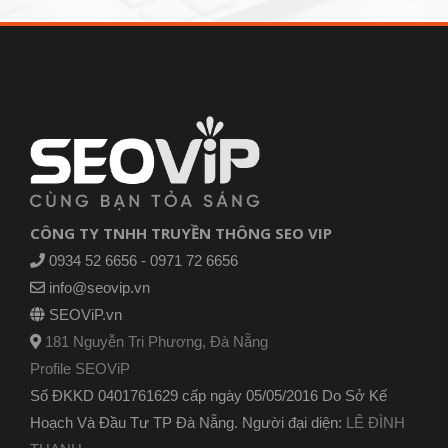
CÔNG TY TNHH TRUYỀN THÔNG SEO VIP
0934 52 6656 - 0971 72 6656
info@seovip.vn
SEOViP.vn
181 Nguyễn Tri Phương, Đà Nẵng
Profile SEOViP
Số ĐKKD 0401761629 cấp ngày 05/05/2016 Do Sở Kế
Hoạch Và Đầu Tư TP Đà Nẵng. Người đại diện:
LÊ ĐÌNH