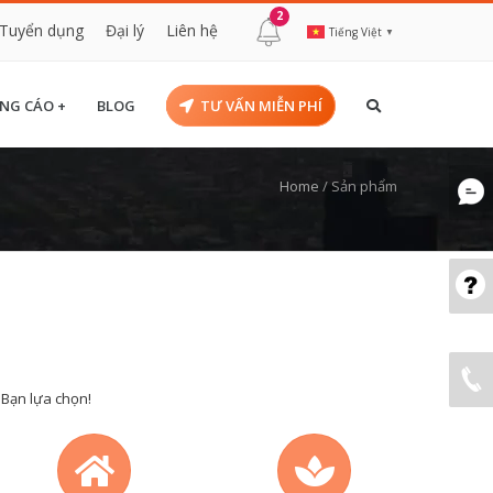
2
Tuyển dụng
Đại lý
Liên hệ
Tiếng Việt
▼
NG CÁO +
BLOG
TƯ VẤN MIỄN PHÍ
Home
/
Sản phẩm
 Bạn lựa chọn!