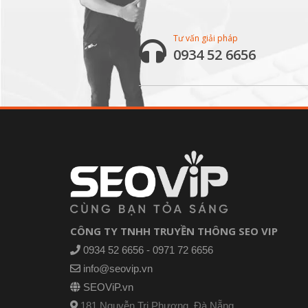
Tư vấn giải pháp
0934 52 6656
CÔNG TY TNHH TRUYỀN THÔNG SEO VIP
0934 52 6656 - 0971 72 6656
info@seovip.vn
SEOViP.vn
181 Nguyễn Tri Phương, Đà Nẵng