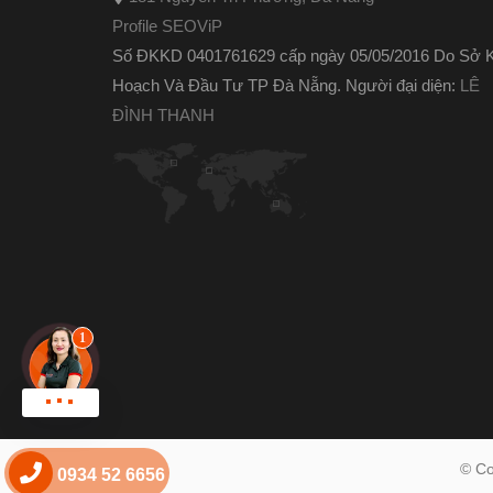
Profile SEOViP
Số ĐKKD 0401761629 cấp ngày 05/05/2016 Do Sở 
Hoạch Và Đầu Tư TP Đà Nẵng. Người đại diện:
LÊ
ĐÌNH THANH
Chat zalo !
© Co
0934 52 6656