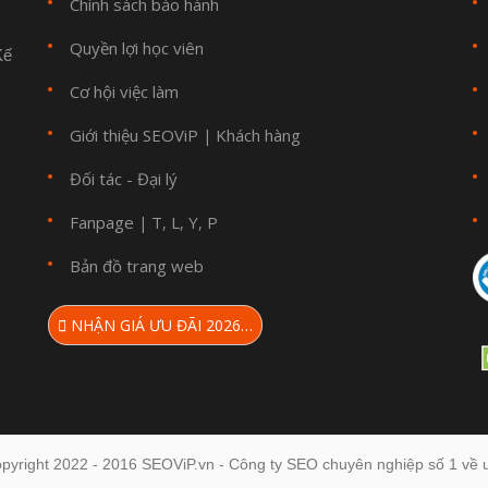
Chính sách bảo hành
Quyền lợi học viên
Kế
Cơ hội việc làm
Giới thiệu SEOViP
Khách hàng
|
Đối tác - Đại lý
Fanpage
T
L
Y
P
|
,
,
,
Bản đồ trang web
NHẬN GIÁ ƯU ĐÃI 2026…
pyright 2022 - 2016 SEOViP.vn - Công ty SEO chuyên nghiệp số 1 về u