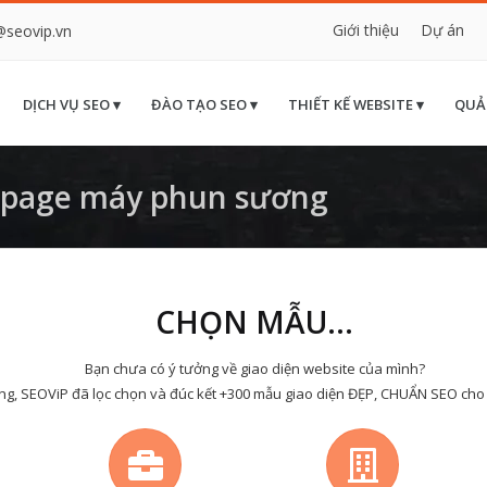
Giới thiệu
Dự án
@seovip.vn
DỊCH VỤ SEO ▾
ĐÀO TẠO SEO ▾
THIẾT KẾ WEBSITE ▾
QUẢ
 page máy phun sương
CHỌN MẪU...
Bạn chưa có ý tưởng về giao diện website của mình?
ng, SEOViP đã lọc chọn và đúc kết +300 mẫu giao diện ĐẸP, CHUẨN SEO cho