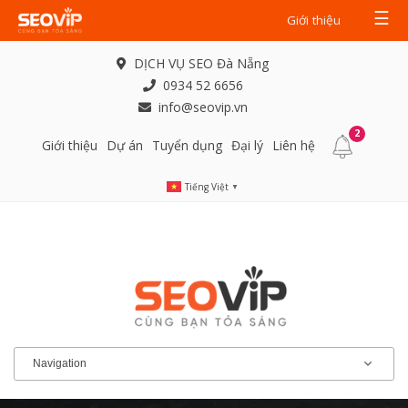
☰
Giới thiệu
DỊCH VỤ SEO Đà Nẵng
0934 52 6656
info@seovip.vn
2
Giới thiệu
Dự án
Tuyển dụng
Đại lý
Liên hệ
Tiếng Việt
▼