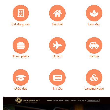
Bất động sản
Nội thất
Làm đẹp
Thực phẩm
Du lịch
Xe hơi
Giáo dục
Tin tức
Landing Page