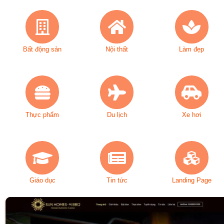
Bất động sản
Nội thất
Làm đẹp
Thực phẩm
Du lịch
Xe hơi
Giáo dục
Tin tức
Landing Page