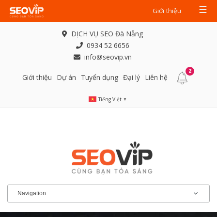
☰
Giới thiệu
DỊCH VỤ SEO Đà Nẵng
0934 52 6656
info@seovip.vn
2
Giới thiệu
Dự án
Tuyển dụng
Đại lý
Liên hệ
Tiếng Việt
▼