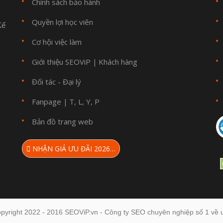
Chính sách bảo hành
Quyền lợi học viên
Kế
Cơ hội việc làm
Giới thiệu SEOViP
Khách hàng
|
Đối tác - Đại lý
Fanpage
T
L
Y
P
|
,
,
,
Bản đồ trang web
NHẬN GIÁ ƯU ĐÃI 2026…
pyright 2022 - 2016 SEOViP.vn - Công ty SEO chuyên nghiệp số 1 về u