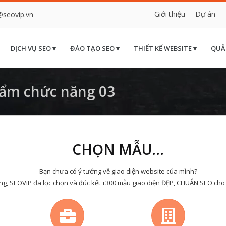
Giới thiệu
Dự án
@seovip.vn
DỊCH VỤ SEO ▾
ĐÀO TẠO SEO ▾
THIẾT KẾ WEBSITE ▾
QUẢ
ẩm chức năng 03
CHỌN MẪU...
Bạn chưa có ý tưởng về giao diện website của mình?
ng, SEOViP đã lọc chọn và đúc kết +300 mẫu giao diện ĐẸP, CHUẨN SEO cho