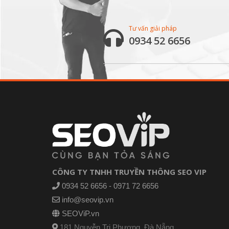
Tư vấn giải pháp
0934 52 6656
CÔNG TY TNHH TRUYỀN THÔNG SEO VIP
0934 52 6656 - 0971 72 6656
info@seovip.vn
SEOViP.vn
181 Nguyễn Tri Phương, Đà Nẵng