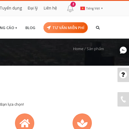
2
Tuyển dụng
Đại lý
Liên hệ
Tiếng Việt
▼
NG CÁO +
BLOG
TƯ VẤN MIỄN PHÍ
Home
/
Sản phẩm
 Bạn lựa chọn!