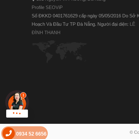
Profile SEOViP
Số ĐKKD 0401761629 cấp ngày 05/05/2016 Do Sở 
Hoạch Và Đầu Tư TP Đà Nẵng. Người đại diện:
LÊ
ĐÌNH THANH
Chat zalo !
© Co
0934 52 6656