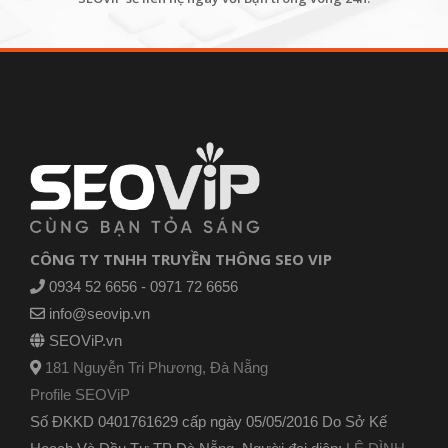
CÔNG TY TNHH TRUYỀN THÔNG SEO VIP
0934 52 6656 - 0971 72 6656
info@seovip.vn
SEOViP.vn
181 Nguyễn Tri Phương, Đà Nẵng
Profile SEOViP
Số ĐKKD 0401761629 cấp ngày 05/05/2016 Do Sở Kế