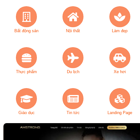
Bất động sản
Nội thất
Làm đẹp
Thực phẩm
Du lịch
Xe hơi
Giáo dục
Tin tức
Landing Page