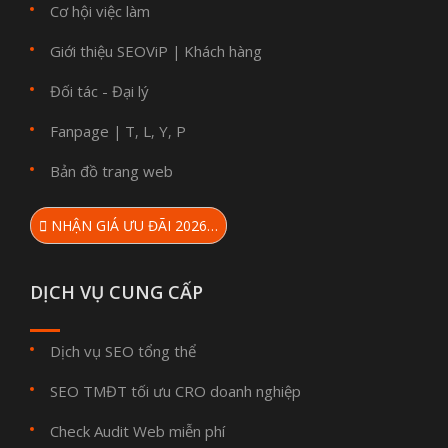
Cơ hội việc làm
Giới thiệu SEOViP
Khách hàng
|
Đối tác - Đại lý
Fanpage
T
L
Y
P
|
,
,
,
Bản đồ trang web
NHẬN GIÁ ƯU ĐÃI 2026…
DỊCH VỤ CUNG CẤP
Dịch vụ SEO tổng thể
SEO TMĐT tối ưu CRO doanh nghiệp
Check Audit Web miễn phí