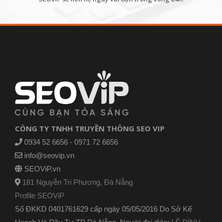
CÔNG TY TNHH TRUYỀN THÔNG SEO VIP
0934 52 6656 - 0971 72 6656
info@seovip.vn
SEOViP.vn
181 Nguyễn Tri Phương, Đà Nẵng
Profile SEOViP
Số ĐKKD 0401761629 cấp ngày 05/05/2016 Do Sở Kế