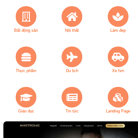
Bất động sản
Nội thất
Làm đẹp
Thực phẩm
Du lịch
Xe hơi
Giáo dục
Tin tức
Landing Page