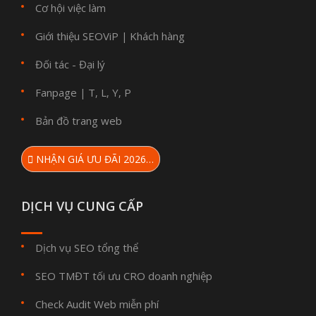
Cơ hội việc làm
Giới thiệu SEOViP
Khách hàng
|
Đối tác - Đại lý
Fanpage
T
L
Y
P
|
,
,
,
Bản đồ trang web
NHẬN GIÁ ƯU ĐÃI 2026…
DỊCH VỤ CUNG CẤP
Dịch vụ SEO tổng thể
SEO TMĐT tối ưu CRO doanh nghiệp
Check Audit Web miễn phí