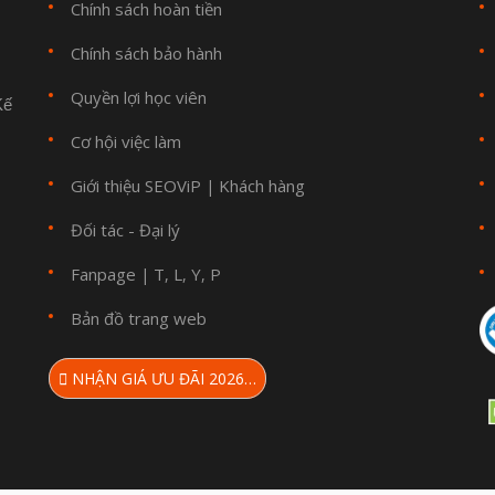
Chính sách hoàn tiền
Chính sách bảo hành
Quyền lợi học viên
Kế
Cơ hội việc làm
Giới thiệu SEOViP
Khách hàng
|
Đối tác - Đại lý
Fanpage
T
L
Y
P
|
,
,
,
Bản đồ trang web
NHẬN GIÁ ƯU ĐÃI 2026…