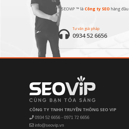
SEOViP ™ là
Công ty SEO
hàng đầu v
Tư vấn giải pháp
0934 52 6656
CÔNG TY TNHH TRUYỀN THÔNG SEO VIP
0934 52 6656 - 0971 72 6656
info@seovip.vn