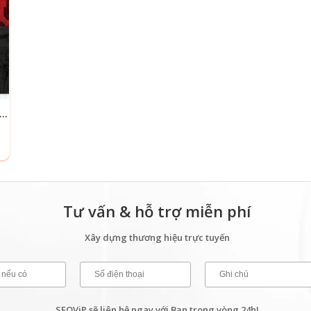
E WORDPRESS TRUNG TÂM THỂ HÌNH – PHÒNG TẬP GYM
Tư vấn & hỗ trợ miễn phí
Xây dựng thương hiệu trực tuyến
SEOViP sẽ liên hệ ngay với Bạn trong vòng 24h!