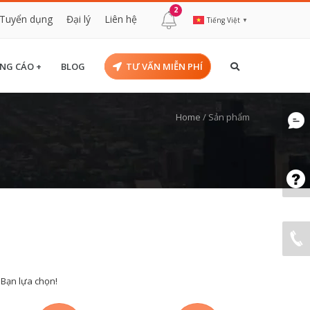
2
Tuyển dụng
Đại lý
Liên hệ
Tiếng Việt
▼
NG CÁO +
BLOG
TƯ VẤN MIỄN PHÍ
Home
/
Sản phẩm
 Bạn lựa chọn!