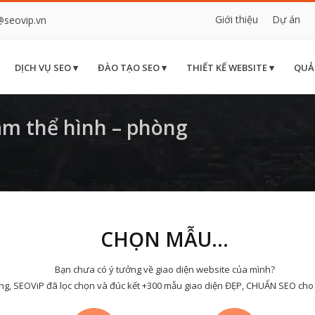
Giới thiệu
Dự án
@seovip.vn
DỊCH VỤ SEO ▾
ĐÀO TẠO SEO ▾
THIẾT KẾ WEBSITE ▾
QUẢ
m thể hình – phòng
CHỌN MẪU...
Bạn chưa có ý tưởng về giao diện website của mình?
ng, SEOViP đã lọc chọn và đúc kết +300 mẫu giao diện ĐẸP, CHUẨN SEO cho