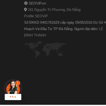
SEOViP.vn
181 Nguyễn Tri Phương, Đà Nẵng
Profile SEOViP
Số ĐKKD 0401761629 cấp ngày 05/05/2016 Do Sở 
Hoạch Và Đầu Tư TP Đà Nẵng. Người đại diện:
LÊ
ĐÌNH THANH
Chat zalo !