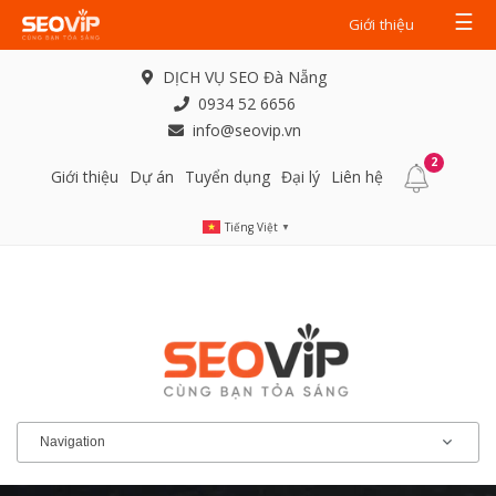
☰
Giới thiệu
DỊCH VỤ SEO Đà Nẵng
0934 52 6656
info@seovip.vn
2
Giới thiệu
Dự án
Tuyển dụng
Đại lý
Liên hệ
Tiếng Việt
▼