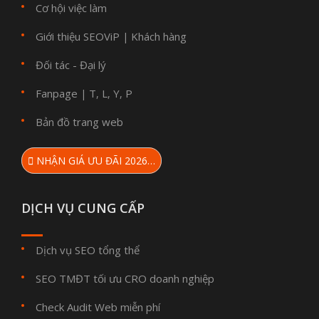
Cơ hội việc làm
Giới thiệu SEOViP
Khách hàng
|
Đối tác - Đại lý
Fanpage
T
L
Y
P
|
,
,
,
Bản đồ trang web
NHẬN GIÁ ƯU ĐÃI 2026…
DỊCH VỤ CUNG CẤP
Dịch vụ SEO tổng thể
SEO TMĐT tối ưu CRO doanh nghiệp
Check Audit Web miễn phí