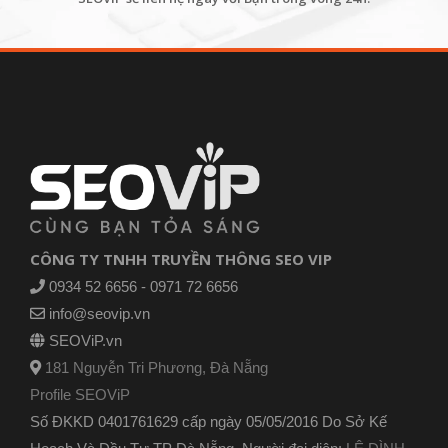
CÔNG TY TNHH TRUYỀN THÔNG SEO VIP
0934 52 6656 - 0971 72 6656
info@seovip.vn
SEOViP.vn
181 Nguyễn Tri Phương, Đà Nẵng
Profile SEOViP
Số ĐKKD 0401761629 cấp ngày 05/05/2016 Do Sở Kế