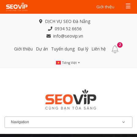
☰
Giới thiệu
DỊCH VỤ SEO Đà Nẵng
0934 52 6656
info@seovip.vn
2
Giới thiệu
Dự án
Tuyển dụng
Đại lý
Liên hệ
Tiếng Việt
▼