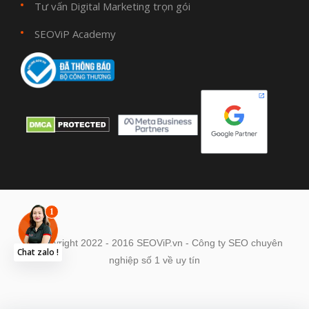
Tư vấn Digital Marketing trọn gói
SEOViP Academy
© Copyright 2022 - 2016 SEOViP.vn - Công ty SEO chuyên
Chat zalo !
nghiệp số 1 về uy tín