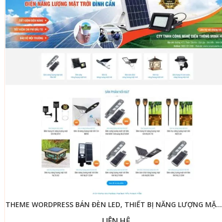
THEME WORDPRESS BÁN ĐÈN LED, THIẾT BỊ NĂNG LƯỢNG MẶT TRỜI
LIÊN HỆ