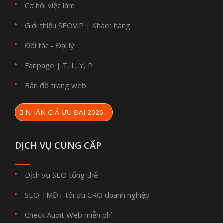
Cơ hội việc làm
Giới thiệu SEOViP
Khách hàng
|
Đối tác - Đại lý
Fanpage
T
L
Y
P
|
,
,
,
Bản đồ trang web
NHẬN GIÁ ƯU ĐÃI 2026…
DỊCH VỤ CUNG CẤP
Dịch vụ SEO tổng thể
SEO TMĐT tối ưu CRO doanh nghiệp
Check Audit Web miễn phí