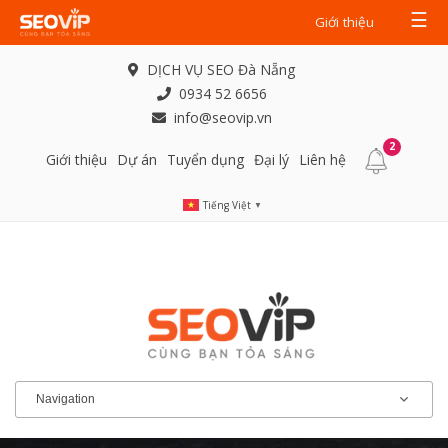
☰
Giới thiệu
DỊCH VỤ SEO Đà Nẵng
0934 52 6656
info@seovip.vn
2
Giới thiệu
Dự án
Tuyển dụng
Đại lý
Liên hệ
Tiếng Việt
▼