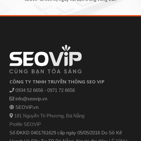
CÔNG TY TNHH TRUYỀN THÔNG SEO VIP
0934 52 6656 - 0971 72 6656
info@seovip.vn
SEOViP.vn
181 Nguyễn Tri Phương, Đà Nẵng
Profile SEOViP
Số ĐKKD 0401761629 cấp ngày 05/05/2016 Do Sở Kế