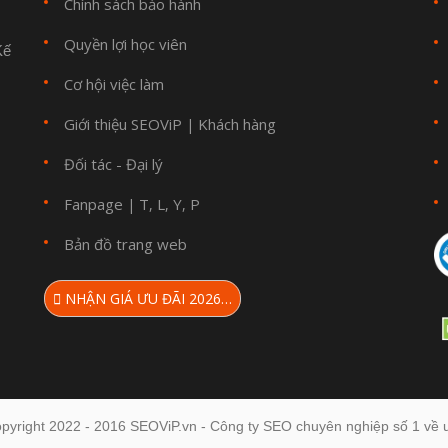
Chính sách bảo hành
Quyền lợi học viên
Kế
Cơ hội việc làm
Giới thiệu SEOViP
Khách hàng
|
Đối tác - Đại lý
Fanpage
T
L
Y
P
|
,
,
,
Bản đồ trang web
NHẬN GIÁ ƯU ĐÃI 2026…
pyright 2022 - 2016 SEOViP.vn - Công ty SEO chuyên nghiệp số 1 về u