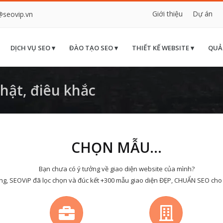
Giới thiệu
Dự án
@seovip.vn
DỊCH VỤ SEO ▾
ĐÀO TẠO SEO ▾
THIẾT KẾ WEBSITE ▾
QUẢ
ật, điêu khắc
CHỌN MẪU...
Bạn chưa có ý tưởng về giao diện website của mình?
ng, SEOViP đã lọc chọn và đúc kết +300 mẫu giao diện ĐẸP, CHUẨN SEO cho