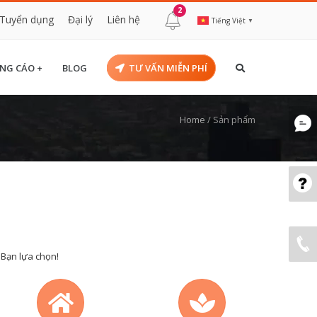
2
Tuyển dụng
Đại lý
Liên hệ
Tiếng Việt
▼
NG CÁO +
BLOG
TƯ VẤN MIỄN PHÍ
Home
/
Sản phẩm
 Bạn lựa chọn!