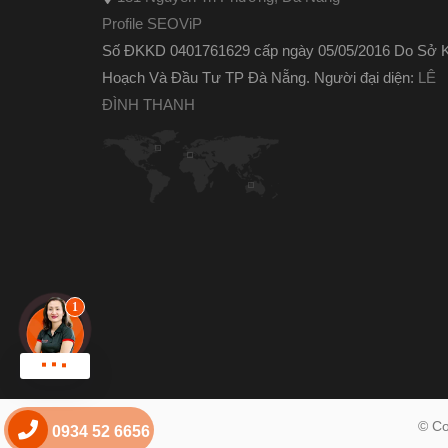
Profile SEOViP
Số ĐKKD 0401761629 cấp ngày 05/05/2016 Do Sở 
Hoạch Và Đầu Tư TP Đà Nẵng. Người đại diện:
LÊ
ĐÌNH THANH
Chat zalo !
© Co
0934 52 6656