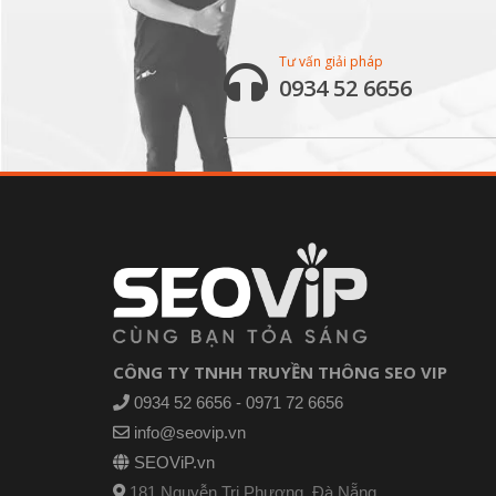
Tư vấn giải pháp
0934 52 6656
CÔNG TY TNHH TRUYỀN THÔNG SEO VIP
0934 52 6656 - 0971 72 6656
info@seovip.vn
SEOViP.vn
181 Nguyễn Tri Phương, Đà Nẵng