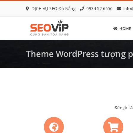
DỊCH VỤ SEO Đà Nẵng
0934 52 6656
info
HOME
Theme WordPress tượng ph
Đừng lo lắ