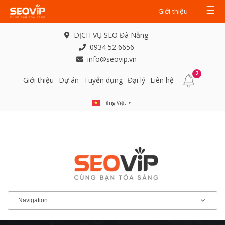
☰
Giới thiệu
DỊCH VỤ SEO Đà Nẵng
0934 52 6656
info@seovip.vn
2
Giới thiệu
Dự án
Tuyển dụng
Đại lý
Liên hệ
Tiếng Việt
▼