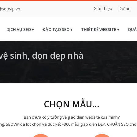
Giới thiệu
Dự án
@seovip.vn
DỊCH VỤ SEO ▾
ĐÀO TẠO SEO ▾
THIẾT KẾ WEBSITE ▾
QUẢ
ệ sinh, dọn dẹp nhà
CHỌN MẪU...
Bạn chưa có ý tưởng về giao diện website của mình?
ng, SEOViP đã lọc chọn và đúc kết +300 mẫu giao diện ĐẸP, CHUẨN SEO cho