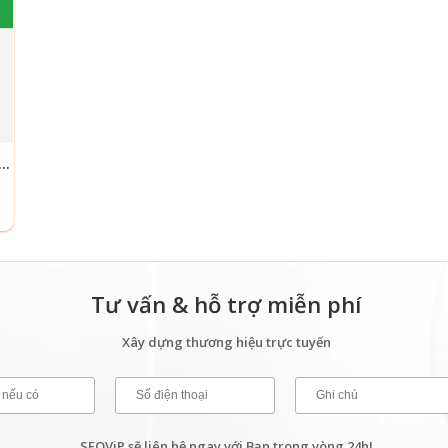
RDPRESS DỊCH VỤ VỆ SINH, DỌN DẸP NHÀ CỬA
Tư vấn & hỗ trợ miễn phí
Xây dựng thương hiệu trực tuyến
SEOViP sẽ liên hệ ngay với Bạn trong vòng 24h!