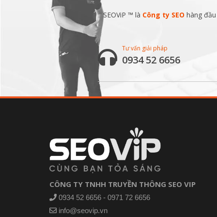
SEOViP ™ là
Công ty SEO
hàng đầu v
Tư vấn giải pháp
0934 52 6656
CÔNG TY TNHH TRUYỀN THÔNG SEO VIP
0934 52 6656 - 0971 72 6656
info@seovip.vn