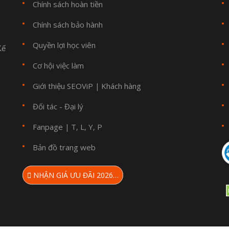
Chính sách hoàn tiền
Chính sách bảo hành
Quyền lợi học viên
Kế
Cơ hội việc làm
Giới thiệu SEOViP
Khách hàng
|
Đối tác - Đại lý
Fanpage
T
L
Y
P
|
,
,
,
Bản đồ trang web
NHẬN GIÁ ƯU ĐÃI 2026…