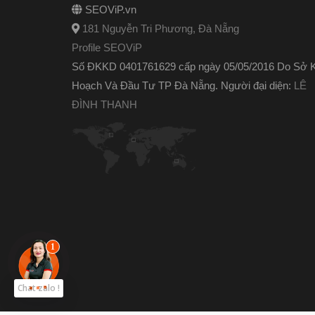
SEOViP.vn
181 Nguyễn Tri Phương, Đà Nẵng
Profile SEOViP
Số ĐKKD 0401761629 cấp ngày 05/05/2016 Do Sở 
Hoạch Và Đầu Tư TP Đà Nẵng. Người đại diện:
LÊ
ĐÌNH THANH
Chat zalo !