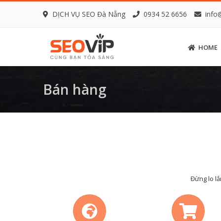
DỊCH VỤ SEO Đà Nẵng
0934 52 6656
info
HOME
Bán hàng
Đừng lo lắ