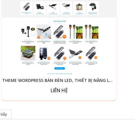
THEME WORDPRESS BÁN ĐÈN LED, THIẾT BỊ NĂNG LƯỢNG MẶT TRỜI
LIÊN HỆ
tiếp