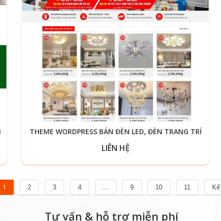
M
THEME WORDPRESS BÁN ĐÈN LED, ĐÈN TRANG TRÍ
LIÊN HỆ
1
…
2
3
4
9
10
11
Kế 
Tư vấn & hỗ trợ miễn phí