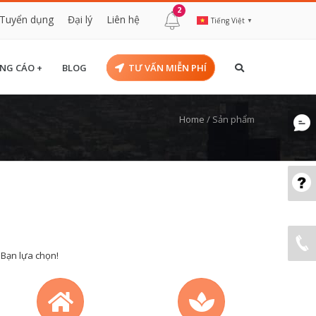
2
Tuyển dụng
Đại lý
Liên hệ
Tiếng Việt
▼
NG CÁO +
BLOG
TƯ VẤN MIỄN PHÍ
Home
/
Sản phẩm
 Bạn lựa chọn!