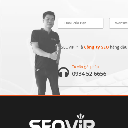
SEOViP ™ là
Công ty SEO
hàng đầu v
Tư vấn giải pháp
0934 52 6656