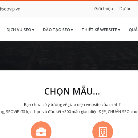
Giới thiệu
Dự án
@seovip.vn
DỊCH VỤ SEO ▾
ĐÀO TẠO SEO ▾
THIẾT KẾ WEBSITE ▾
QUẢ
CHỌN MẪU...
Bạn chưa có ý tưởng về giao diện website của mình?
ng, SEOViP đã lọc chọn và đúc kết +300 mẫu giao diện ĐẸP, CHUẨN SEO cho