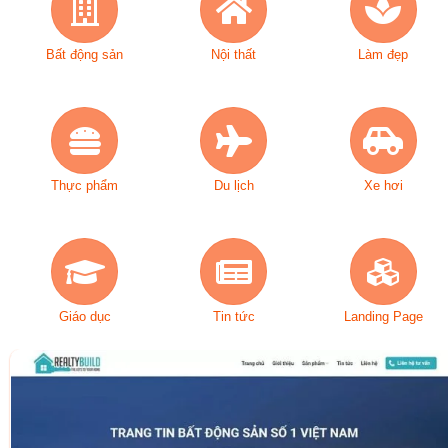
Bất động sản
Nội thất
Làm đẹp
Thực phẩm
Du lịch
Xe hơi
Giáo dục
Tin tức
Landing Page