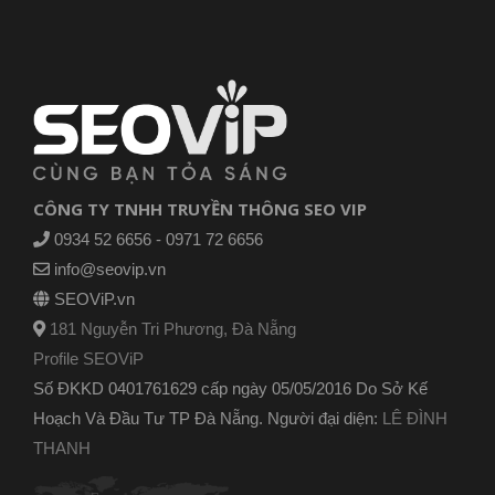
CÔNG TY TNHH TRUYỀN THÔNG SEO VIP
0934 52 6656 - 0971 72 6656
info@seovip.vn
SEOViP.vn
181 Nguyễn Tri Phương, Đà Nẵng
Profile SEOViP
Số ĐKKD 0401761629 cấp ngày 05/05/2016 Do Sở Kế
Hoạch Và Đầu Tư TP Đà Nẵng. Người đại diện:
LÊ ĐÌNH
THANH