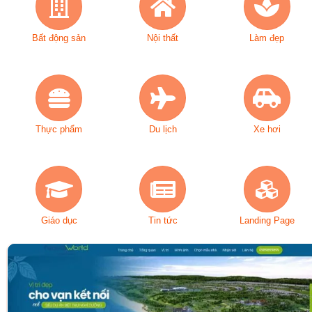
Bất động sản
Nội thất
Làm đẹp
Thực phẩm
Du lịch
Xe hơi
Giáo dục
Tin tức
Landing Page