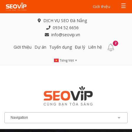
☰
Giới thiệu
DỊCH VỤ SEO Đà Nẵng
0934 52 6656
info@seovip.vn
2
Giới thiệu
Dự án
Tuyển dụng
Đại lý
Liên hệ
Tiếng Việt
▼