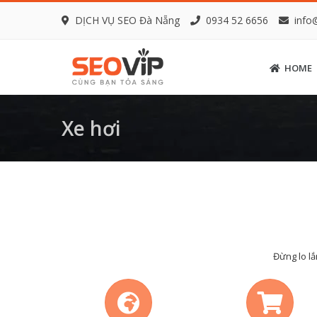
DỊCH VỤ SEO Đà Nẵng
0934 52 6656
info
HOME
Xe hơi
Đừng lo lắ