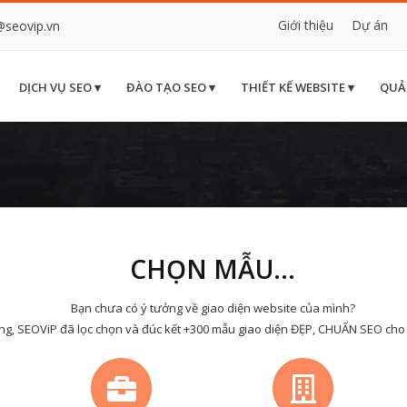
Giới thiệu
Dự án
@seovip.vn
DỊCH VỤ SEO ▾
ĐÀO TẠO SEO ▾
THIẾT KẾ WEBSITE ▾
QUẢ
CHỌN MẪU...
Bạn chưa có ý tưởng về giao diện website của mình?
ng, SEOViP đã lọc chọn và đúc kết +300 mẫu giao diện ĐẸP, CHUẨN SEO cho