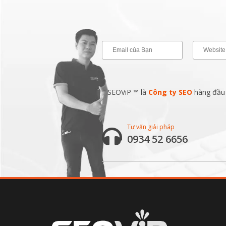
SEOViP ™ là
Công ty SEO
hàng đầu v
Tư vấn giải pháp
0934 52 6656