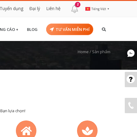
2
Tuyển dụng
Đại lý
Liên hệ
Tiếng Việt
▼
NG CÁO +
BLOG
TƯ VẤN MIỄN PHÍ
Home
/
Sản phẩm
 Bạn lựa chọn!