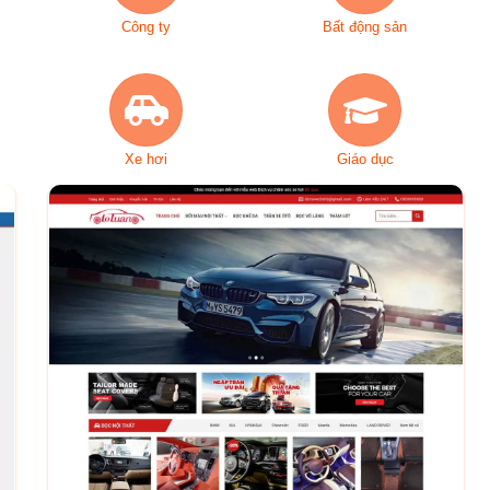
Công ty
Bất động sản
Xe hơi
Giáo dục