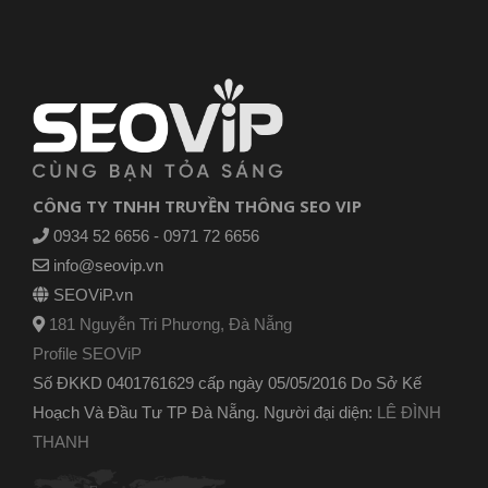
CÔNG TY TNHH TRUYỀN THÔNG SEO VIP
0934 52 6656 - 0971 72 6656
info@seovip.vn
SEOViP.vn
181 Nguyễn Tri Phương, Đà Nẵng
Profile SEOViP
Số ĐKKD 0401761629 cấp ngày 05/05/2016 Do Sở Kế
Hoạch Và Đầu Tư TP Đà Nẵng. Người đại diện:
LÊ ĐÌNH
THANH