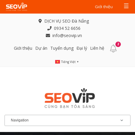
☰
Giới thiệu
DỊCH VỤ SEO Đà Nẵng
0934 52 6656
info@seovip.vn
2
Giới thiệu
Dự án
Tuyển dụng
Đại lý
Liên hệ
Tiếng Việt
▼