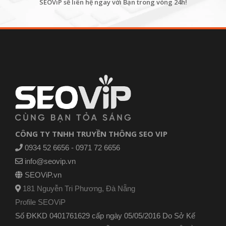
SEOViP sẽ liên hệ ngay với Bạn trong vòng 24h!
CÔNG TY TNHH TRUYỀN THÔNG SEO VIP
0934 52 6656 - 0971 72 6656
info@seovip.vn
SEOViP.vn
181 Nguyễn Tri Phương, Đà Nẵng
Profile SEOViP
Số ĐKKD 0401761629 cấp ngày 05/05/2016 Do Sở Kế