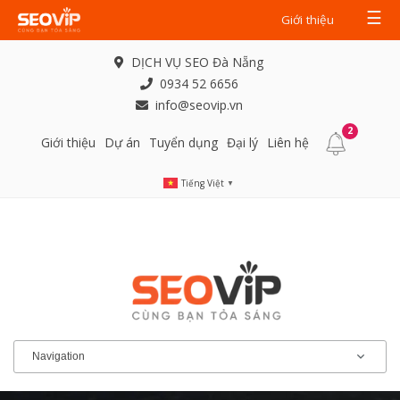
☰
Giới thiệu
DỊCH VỤ SEO Đà Nẵng
0934 52 6656
info@seovip.vn
2
Giới thiệu
Dự án
Tuyển dụng
Đại lý
Liên hệ
Tiếng Việt
▼