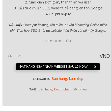
Giao diện Đơn giản, thân thiện với user
Cấu trúc chuẩn SEO, website dễ dàng lên top Google
Chi phí hợp lý
ĐẶC BIỆT:
Miễn phí hosting, tên miền, tư vấn Marketing Online miễn
phí. Tích hợp SEO & tối ưu website thân thiện với bộ máy Google.
CHỨC NĂNG THÊM:
VNĐ
TỔNG GIÁ:
ĐẶT HÀNG NGAY, NHẬN WEBSITE SAU 10 NGÀY
Bán hàng
,
Làm đẹp
CATEGORIES:
TAGS:
Bán hàng
,
Dược phẩm
,
Mỹ phẩm