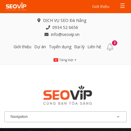
☰
Giới thiệu
DỊCH VỤ SEO Đà Nẵng
0934 52 6656
info@seovip.vn
2
Giới thiệu
Dự án
Tuyển dụng
Đại lý
Liên hệ
Tiếng Việt
▼