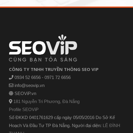
CÔNG TY TNHH TRUYỀN THÔNG SEO VIP
0934 52 6656 - 0971 72 6656
info@seovip.vn
SEOViP.vn
181 Nguyễn Tri Phương, Đà Nẵng
Profile SEOViP
Số ĐKKD 0401761629 cấp ngày 05/05/2016 Do Sở Kế
Hoạch Và Đầu Tư TP Đà Nẵng. Người đại diện:
LÊ ĐÌNH