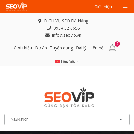
☰
Giới thiệu
DỊCH VỤ SEO Đà Nẵng
0934 52 6656
info@seovip.vn
2
Giới thiệu
Dự án
Tuyển dụng
Đại lý
Liên hệ
Tiếng Việt
▼