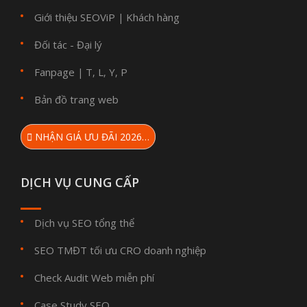
Giới thiệu SEOViP
Khách hàng
|
Đối tác - Đại lý
Fanpage
T
L
Y
P
|
,
,
,
Bản đồ trang web
NHẬN GIÁ ƯU ĐÃI 2026…
DỊCH VỤ CUNG CẤP
Dịch vụ SEO tổng thể
SEO TMĐT tối ưu CRO doanh nghiệp
Check Audit Web miễn phí
Case Study SEO