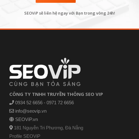
SEOViP sẽ liên hệ ngay với Bạn trong vòng 24h!
CÔNG TY TNHH TRUYỀN THÔNG SEO VIP
0934 52 6656 - 0971 72 6656
info@seovip.vn
SEOViP.vn
181 Nguyễn Tri Phương, Đà Nẵng
Profile SEOViP