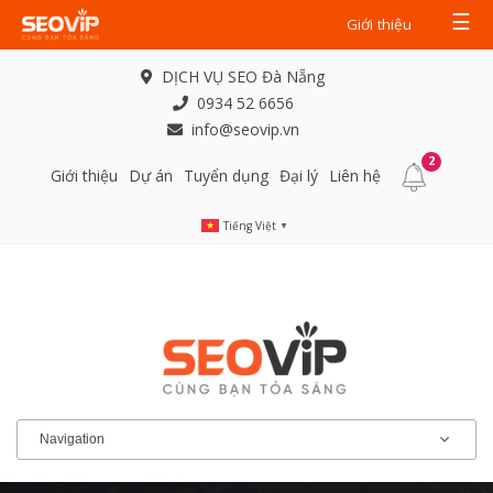
☰
Giới thiệu
DỊCH VỤ SEO Đà Nẵng
0934 52 6656
info@seovip.vn
2
Giới thiệu
Dự án
Tuyển dụng
Đại lý
Liên hệ
Tiếng Việt
▼