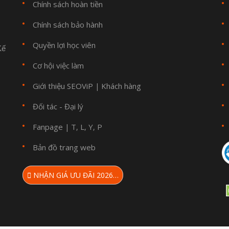
Chính sách hoàn tiền
Chính sách bảo hành
Quyền lợi học viên
Kế
Cơ hội việc làm
Giới thiệu SEOViP
Khách hàng
|
Đối tác - Đại lý
Fanpage
T
L
Y
P
|
,
,
,
Bản đồ trang web
NHẬN GIÁ ƯU ĐÃI 2026…