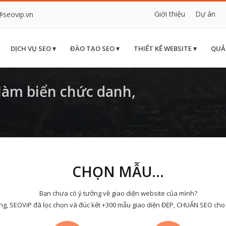
Giới thiệu
Dự án
@seovip.vn
DỊCH VỤ SEO ▾
ĐÀO TẠO SEO ▾
THIẾT KẾ WEBSITE ▾
QUẢ
làm biển chức danh,
CHỌN MẪU...
Bạn chưa có ý tưởng về giao diện website của mình?
ng, SEOViP đã lọc chọn và đúc kết +300 mẫu giao diện ĐẸP, CHUẨN SEO cho