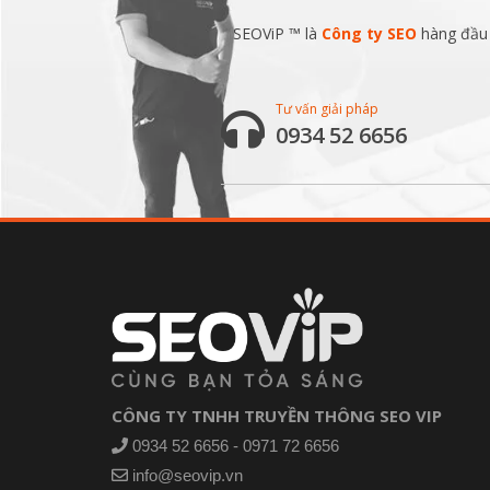
SEOViP ™ là
Công ty SEO
hàng đầu v
Tư vấn giải pháp
0934 52 6656
CÔNG TY TNHH TRUYỀN THÔNG SEO VIP
0934 52 6656 - 0971 72 6656
info@seovip.vn