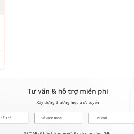
S DỊCH VỤ LÀM BIỂN CHỨC DANH, THẺ VĂN PHÒNG
Tư vấn & hỗ trợ miễn phí
Xây dựng thương hiệu trực tuyến
SEOViP sẽ liên hệ ngay với Bạn trong vòng 24h!