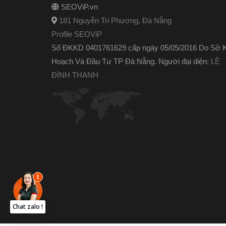
SEOViP.vn
181 Nguyễn Tri Phương, Đà Nẵng
Profile SEOViP
Số ĐKKD 0401761629 cấp ngày 05/05/2016 Do Sở 
Hoạch Và Đầu Tư TP Đà Nẵng. Người đại diện:
LÊ
ĐÌNH THANH
Chat zalo !