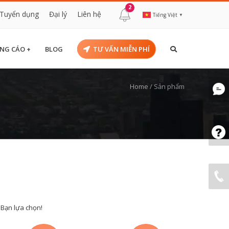
2
Tuyển dụng
Đại lý
Liên hệ
Tiếng Việt
▼
NG CÁO +
BLOG
TƯ VẤN MIỄN PHÍ
Home
/
Sản phẩm
 Bạn lựa chọn!