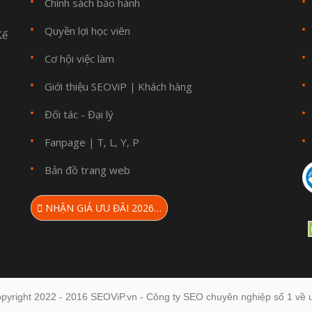
Chính sách bảo hành
Quyền lợi học viên
Kế
Cơ hội việc làm
Giới thiệu SEOViP
Khách hàng
|
Đối tác - Đại lý
Fanpage
T
L
Y
P
|
,
,
,
Bản đồ trang web
NHẬN GIÁ ƯU ĐÃI 2026…
pyright 2022 - 2016 SEOViP.vn - Công ty SEO chuyên nghiệp số 1 về u