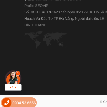
Profile SEOViP
Số ĐKKD 0401761629 cấp ngày 05/05/2016 Do Sở 
Hoạch Và Đầu Tư TP Đà Nẵng. Người đại diện:
LÊ
ĐÌNH THANH
Chat zalo !
© Co
0934 52 6656