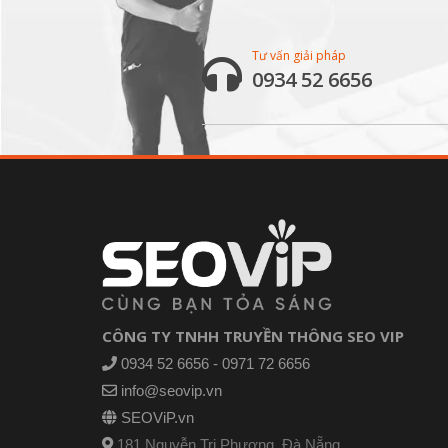
Tư vấn giải pháp
0934 52 6656
CÔNG TY TNHH TRUYỀN THÔNG SEO VIP
0934 52 6656 - 0971 72 6656
info@seovip.vn
SEOViP.vn
181 Nguyễn Tri Phương, Đà Nẵng