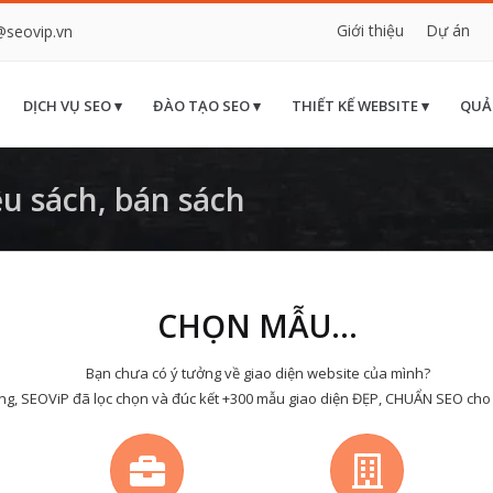
Giới thiệu
Dự án
@seovip.vn
DỊCH VỤ SEO ▾
ĐÀO TẠO SEO ▾
THIẾT KẾ WEBSITE ▾
QUẢ
u sách, bán sách
CHỌN MẪU...
Bạn chưa có ý tưởng về giao diện website của mình?
ng, SEOViP đã lọc chọn và đúc kết +300 mẫu giao diện ĐẸP, CHUẨN SEO cho