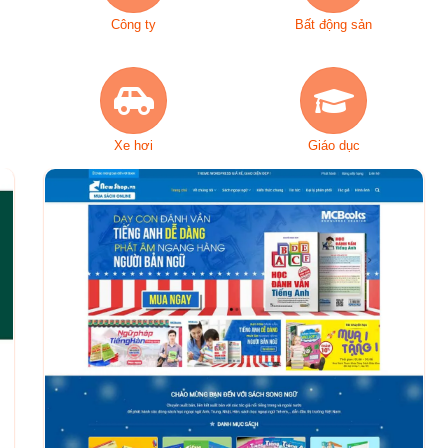
Công ty
Bất động sản
Xe hơi
Giáo dục