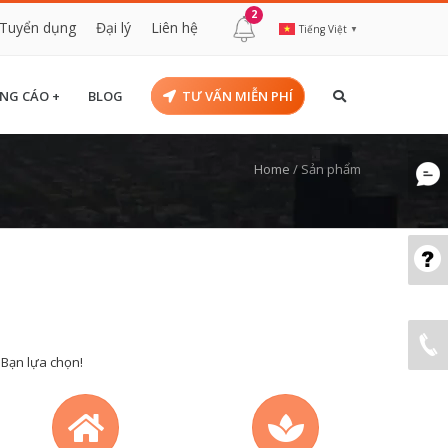
2
Tuyển dụng
Đại lý
Liên hệ
Tiếng Việt
▼
NG CÁO +
BLOG
TƯ VẤN MIỄN PHÍ
Home
/
Sản phẩm
 Bạn lựa chọn!