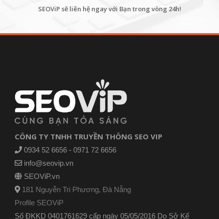
SEOViP sẽ liên hệ ngay với Bạn trong vòng 24h!
CÔNG TY TNHH TRUYỀN THÔNG SEO VIP
0934 52 6656 - 0971 72 6656
info@seovip.vn
SEOViP.vn
181 Nguyễn Tri Phương, Đà Nẵng
Profile SEOViP
Số ĐKKD 0401761629 cấp ngày 05/05/2016 Do Sở Kế