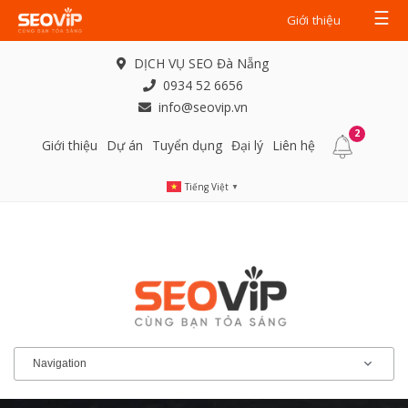
☰
Giới thiệu
DỊCH VỤ SEO Đà Nẵng
0934 52 6656
info@seovip.vn
2
Giới thiệu
Dự án
Tuyển dụng
Đại lý
Liên hệ
Tiếng Việt
▼