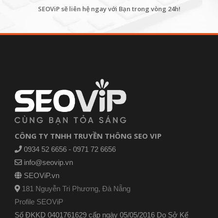
SEOViP sẽ liên hệ ngay với Bạn trong vòng 24h!
CÔNG TY TNHH TRUYỀN THÔNG SEO VIP
0934 52 6656 - 0971 72 6656
info@seovip.vn
SEOViP.vn
181 Nguyễn Tri Phương, Đà Nẵng
Profile SEOViP
Số ĐKKD 0401761629 cấp ngày 05/05/2016 Do Sở Kế