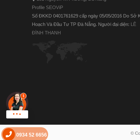
Profile SEOViP
Số ĐKKD 0401761629 cấp ngày 05/05/2016 Do Sở 
Hoạch Và Đầu Tư TP Đà Nẵng. Người đại diện:
LÊ
ĐÌNH THANH
Chat zalo !
© Co
0934 52 6656