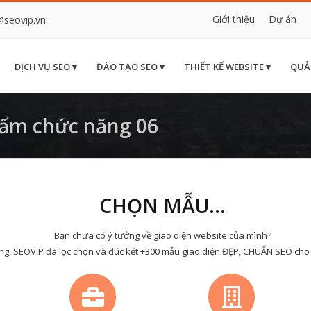
Giới thiệu
Dự án
@seovip.vn
DỊCH VỤ SEO ▾
ĐÀO TẠO SEO ▾
THIẾT KẾ WEBSITE ▾
QUẢ
ẩm chức năng 06
CHỌN MẪU...
Bạn chưa có ý tưởng về giao diện website của mình?
ng, SEOViP đã lọc chọn và đúc kết +300 mẫu giao diện ĐẸP, CHUẨN SEO cho