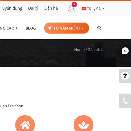
2
Tuyển dụng
Đại lý
Liên hệ
Tiếng Việt
▼
NG CÁO +
BLOG
TƯ VẤN MIỄN PHÍ
Home
/
Sản phẩm
 Bạn lựa chọn!