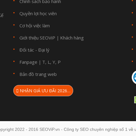
Chính sách bảo hành
Quyền lợi học viên
Kế
Cơ hội việc làm
Giới thiệu SEOViP
Khách hàng
|
Đối tác - Đại lý
Fanpage
T
L
Y
P
|
,
,
,
Bản đồ trang web
NHẬN GIÁ ƯU ĐÃI 2026…
pyright 2022 - 2016 SEOViP.vn - Công ty SEO chuyên nghiệp số 1 về u