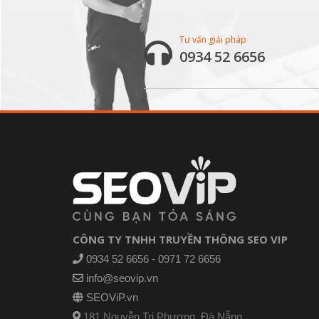
Tư vấn giải pháp
0934 52 6656
CÔNG TY TNHH TRUYỀN THÔNG SEO VIP
0934 52 6656 - 0971 72 6656
info@seovip.vn
SEOViP.vn
181 Nguyễn Tri Phương, Đà Nẵng