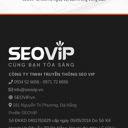
CÔNG TY TNHH TRUYỀN THÔNG SEO VIP
0934 52 6656 - 0971 72 6656
info@seovip.vn
SEOViP.vn
181 Nguyễn Tri Phương, Đà Nẵng
Profile SEOViP
Số ĐKKD 0401761629 cấp ngày 05/05/2016 Do Sở Kế