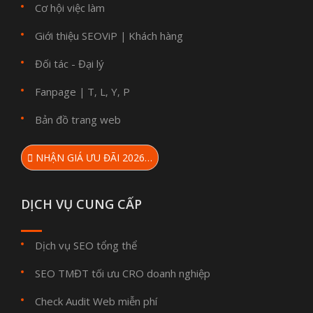
Cơ hội việc làm
Giới thiệu SEOViP
Khách hàng
|
Đối tác - Đại lý
Fanpage
T
L
Y
P
|
,
,
,
Bản đồ trang web
NHẬN GIÁ ƯU ĐÃI 2026…
DỊCH VỤ CUNG CẤP
Dịch vụ SEO tổng thể
SEO TMĐT tối ưu CRO doanh nghiệp
Check Audit Web miễn phí