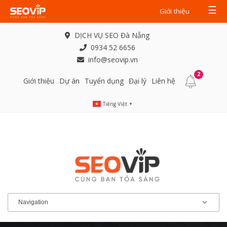
☰
Giới thiệu
DỊCH VỤ SEO Đà Nẵng
0934 52 6656
info@seovip.vn
2
Giới thiệu
Dự án
Tuyển dụng
Đại lý
Liên hệ
Tiếng Việt
▼