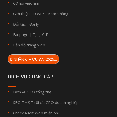
Cơ hội việc làm
Giới thiệu SEOViP
Khách hàng
|
Đối tác - Đại lý
Fanpage
T
L
Y
P
|
,
,
,
Bản đồ trang web
NHẬN GIÁ ƯU ĐÃI 2026…
DỊCH VỤ CUNG CẤP
Dịch vụ SEO tổng thể
SEO TMĐT tối ưu CRO doanh nghiệp
Check Audit Web miễn phí