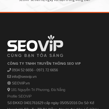
CÔNG TY TNHH TRUYỀN THÔNG SEO VIP
0934 52 6656 - 0971 72 6656
info@seovip.vn
SEOViP.vn
181 Nguyễn Tri Phương, Đà Nẵng
Profile SEOViP
Số ĐKKD 0401761629 cấp ngày 05/05/2016 Do Sở Kế