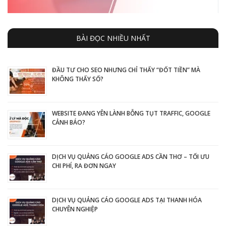
BÀI ĐỌC NHIỀU NHẤT
ĐẦU TƯ CHO SEO NHƯNG CHỈ THẤY “ĐỐT TIỀN” MÀ
KHÔNG THẤY SỐ?
WEBSITE ĐANG YÊN LÀNH BỖNG TỤT TRAFFIC, GOOGLE
CẢNH BÁO?
DỊCH VỤ QUẢNG CÁO GOOGLE ADS CẦN THƠ – TỐI ƯU
CHI PHÍ, RA ĐƠN NGAY
DỊCH VỤ QUẢNG CÁO GOOGLE ADS TẠI THANH HÓA
CHUYÊN NGHIỆP