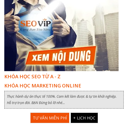
KHÓA HỌC SEO TỪ A - Z
KHÓA HỌC MARKETING ONLINE
Thực hành dự án thực tế 100%. Cam kết làm được & tự tin khởi nghiệp.
Hỗ trợ trọn đời. BẠN Đừng bỏ lỡ nhé...
TƯ VẤN MIỄN PHÍ
+ LỊCH HỌC