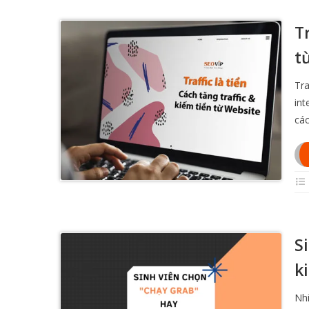
Tr
t
Tra
int
các
S
k
Nhi