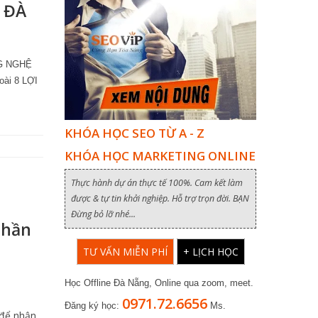
 ĐÀ
NG NGHỆ
ài 8 LỢI
KHÓA HỌC SEO TỪ A - Z
KHÓA HỌC MARKETING ONLINE
Thực hành dự án thực tế 100%. Cam kết làm
được & tự tin khởi nghiệp. Hỗ trợ trọn đời. BẠN
Đừng bỏ lỡ nhé...
Phần
TƯ VẤN MIỄN PHÍ
+ LỊCH HỌC
Học Offline Đà Nẵng, Online qua zoom, meet.
0971.72.6656
Đăng ký học:
Ms.
 để nhận