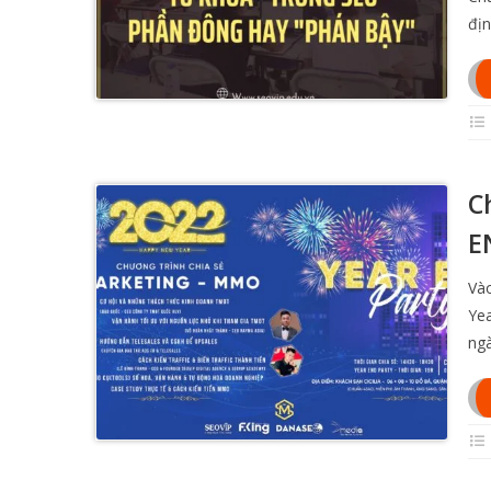
địn
C
E
Vào
Yea
ngà