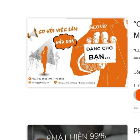
“
M
"C
==
Côn
1. 
P