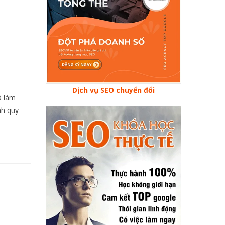
Dịch vụ SEO chuyển đổi
O làm
nh quy