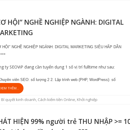
CƠ HỘI” NGHỀ NGHIỆP NGÀNH: DIGITAL
ARKETING
Ơ HỘI" NGHỀ NGHIỆP NGÀNH: DIGITAL MARKETING SIÊU HẤP DẪN
===
g ty SEOViP đang cần tuyển dụng 1 số vị trí fulltime như sau:
Chuyên viên SEO: số lượng 2 2. Lập trình web (PHP, WordPress): số
XEM THÊM...
Bí quyết kinh doanh
,
Cách kiếm tiền Online
,
Khởi nghiệp
HÁT HIỆN 99% người trẻ THU NHẬP >= 1