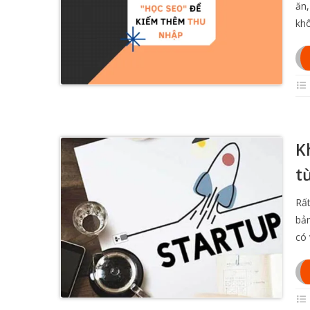
ăn,
kh
K
t
Rất
bả
có 