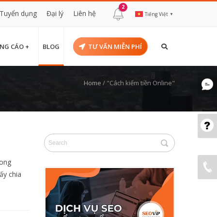
2
Tuyển dụng
Đại lý
Liên hệ
Tiếng Việt
▼
NG CÁO +
BLOG
TƯ VẤN MIỄN PHÍ
Home
/
"Cách kiếm tiền Online"
rong
hấy chia