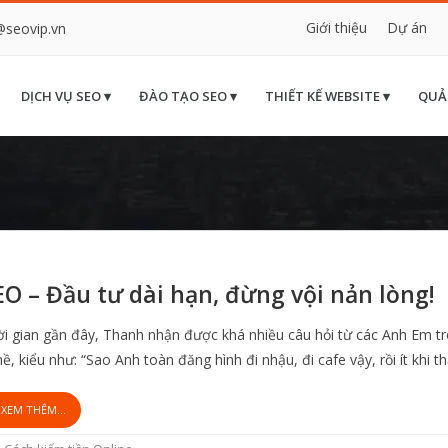
Giới thiệu
Dự án
@seovip.vn
DỊCH VỤ SEO ▾
ĐÀO TẠO SEO ▾
THIẾT KẾ WEBSITE ▾
QUẢ
EO – Đầu tư dài hạn, đừng vội nản lòng!
i gian gần đây, Thanh nhận được khá nhiều câu hỏi từ các Anh Em t
ề, kiểu như: “Sao Anh toàn đăng hình đi nhậu, đi cafe vậy, rồi ít khi t
XEM THÊM...