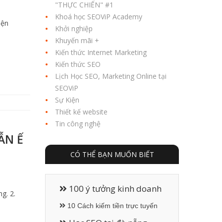
"THỰC CHIẾN" #1
Khoá học SEOViP Academy
iện
Khởi nghiệp
Khuyến mãi +
Kiến thức Internet Marketing
Kiến thức SEO
Lịch Học SEO, Marketing Online tại
SEOViP
Sự Kiện
Thiết kế website
Tin công nghệ
ẪN Ế
CÓ THỂ BẠN MUỐN BIẾT
100 ý tưởng kinh doanh
g. 2.
10 Cách kiếm tiền trực tuyến