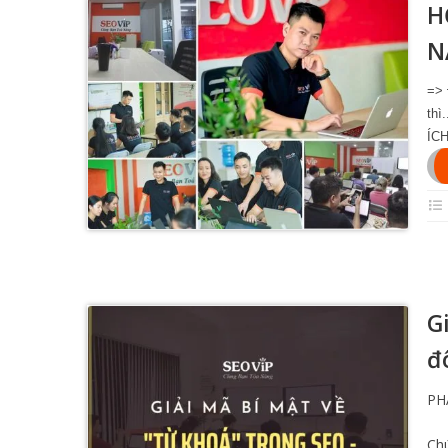
H
N
=> 
th
ÍC
G
đ
PHÁ
Chú