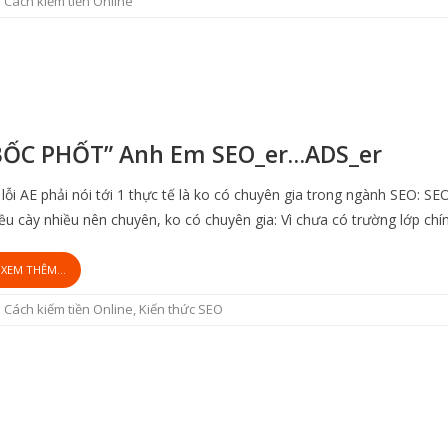
Cách kiếm tiền Online
BỐC PHỐT” Anh Em SEO_er…ADS_er
 lỗi AE phải nói tới 1 thực tế là ko có chuyên gia trong ngành SEO: SE
ều cày nhiều nên chuyên, ko có chuyên gia: Vì chưa có trường lớp chí
XEM THÊM...
Cách kiếm tiền Online
,
Kiến thức SEO