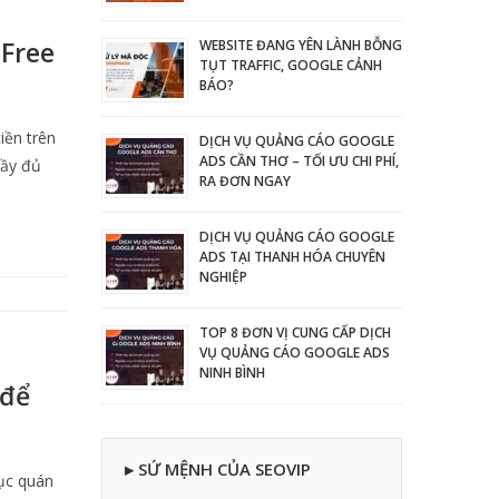
 Free
WEBSITE ĐANG YÊN LÀNH BỖNG
TỤT TRAFFIC, GOOGLE CẢNH
BÁO?
iền trên
DỊCH VỤ QUẢNG CÁO GOOGLE
ADS CẦN THƠ – TỐI ƯU CHI PHÍ,
đầy đủ
RA ĐƠN NGAY
DỊCH VỤ QUẢNG CÁO GOOGLE
ADS TẠI THANH HÓA CHUYÊN
NGHIỆP
TOP 8 ĐƠN VỊ CUNG CẤP DỊCH
VỤ QUẢNG CÁO GOOGLE ADS
NINH BÌNH
 để
▸ SỨ MỆNH CỦA SEOVIP
hục quán