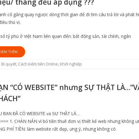
riệu/ tháng đều áp dụng ???
nh cố gắng quay ngược dòng thời gian để đi tìm câu trả lời và phát h
điều thú vị.
số tỷ phú ở Việt Nam liên quan đến: bất động sản, tài chính, ngân
XEM THÊM...
Bí quyết
,
Cách kiếm tiền Online
,
Khởi nghiệp
ẠN “CÓ WEBSITE” nhưng SỰ THẬT LÀ…”V
HÁCH”
U BẠN ĐÃ CÓ WEBSITE và SỰ THẬT LÀ...
=== 1. CHÁN NẢN vì bỏ tiền thuê đơn vị thiết kế web nhưng không ưn
G PHÍ TIỀN: làm website rất đẹp, ưng ý, nhưng không có