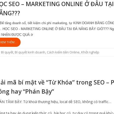
ỌC SEO – MARKETING ONLINE Ở ĐÂU TẠI
ẴNG???
Để tăng doanh số, tiết kiệm chi phí marketing, tự KINH DOANH BẰNG CÔ
ì... HỌC SEO - MARKETING ONLINE Ở ĐÂU TẠI ĐÀ NẴNG BÂY GIỜ??? Ngo
H NHẬN ĐƯỢC QUÀ ở
XEM THÊM...
Bí quyết
,
Bí quyết kinh doanh
,
Cách kiếm tiền Online
,
Khởi nghiệp
iải mã bí mật về “Từ Khóa” trong SEO – 
ông hay “Phán Bậy”
N TẦM BẬY: Từ khoá thương hiệu, local dễ SEO, không có traffic…
ng ta hay áp dụng kiến thức cũ, bài học cũ, tư duy cũ trong quá khứ