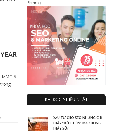
Phương
 YEAR
g – MMO &
 trong
BÀI ĐỌC NHIỀU NHẤT
n
ĐẦU TƯ CHO SEO NHƯNG CHỈ
THẤY “ĐỐT TIỀN” MÀ KHÔNG
THẤY SỐ?