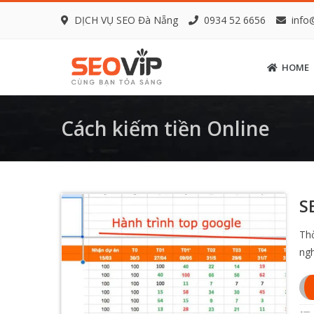
DỊCH VỤ SEO Đà Nẵng
0934 52 6656
info
HOME
Cách kiếm tiền Online
S
Thờ
ngh