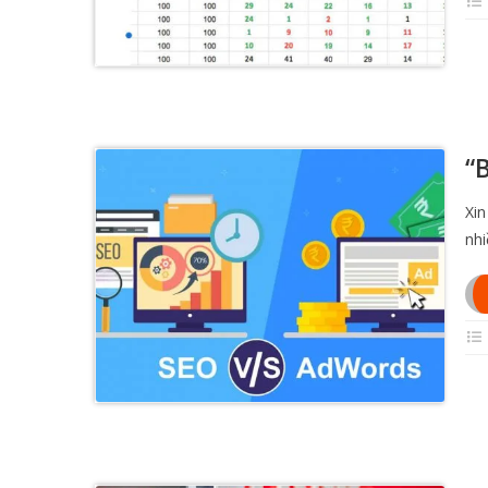
“
Xin
nhi