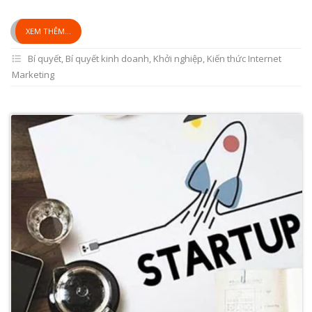
XEM THÊM...
Bí quyết
,
Bí quyết kinh doanh
,
Khởi nghiệp
,
Kiến thức Internet
Marketing