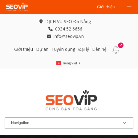
☰
Giới thiệu
DỊCH VỤ SEO Đà Nẵng
0934 52 6656
info@seovip.vn
2
Giới thiệu
Dự án
Tuyển dụng
Đại lý
Liên hệ
Tiếng Việt
▼