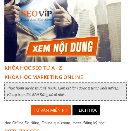
KHÓA HỌC SEO TỪ A - Z
KHÓA HỌC MARKETING ONLINE
Thực hành dự án thực tế 100%. Cam kết làm được & tự tin khởi nghiệp.
Hỗ trợ trọn đời. BẠN Đừng bỏ lỡ nhé...
TƯ VẤN MIỄN PHÍ
+ LỊCH HỌC
Học Offline Đà Nẵng, Online qua zoom, meet. Đăng ký học: