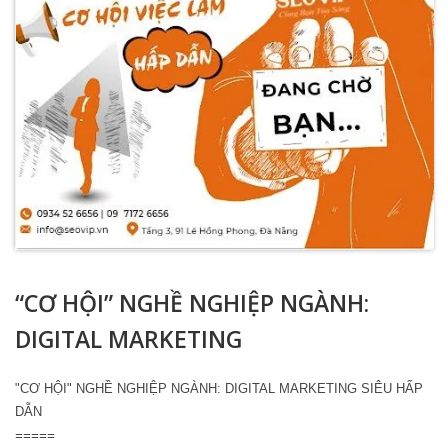
“CƠ HỘI” NGHỀ NGHIỆP NGÀNH:
DIGITAL MARKETING
"CƠ HỘI" NGHỀ NGHIỆP NGÀNH: DIGITAL MARKETING SIÊU HẤP
DẪN
=====