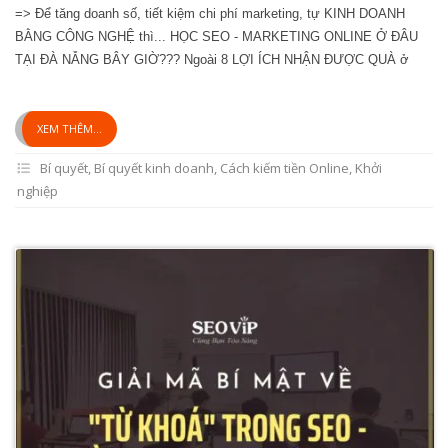
=> Để tăng doanh số, tiết kiệm chi phí marketing, tự KINH DOANH
BẰNG CÔNG NGHỆ thì... HỌC SEO - MARKETING ONLINE Ở ĐÂU
TẠI ĐÀ NẴNG BÂY GIỜ??? Ngoài 8 LỢI ÍCH NHẬN ĐƯỢC QUÀ ở
XEM THÊM...
Bí quyết
,
Bí quyết kinh doanh
,
Cách kiếm tiền Online
,
Khởi
nghiệp