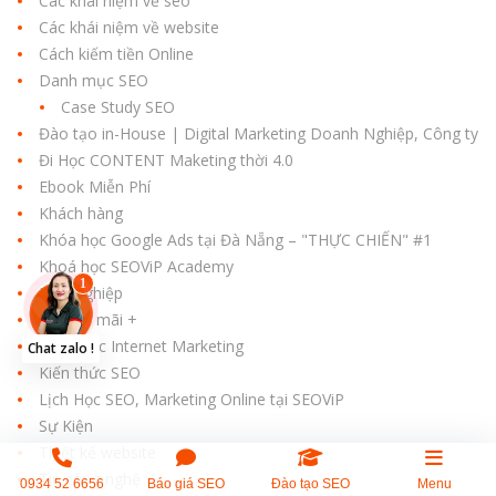
Các khái niệm về seo
Các khái niệm về website
Cách kiếm tiền Online
Danh mục SEO
Case Study SEO
Đào tạo in-House | Digital Marketing Doanh Nghiệp, Công ty
Đi Học CONTENT Maketing thời 4.0
Ebook Miễn Phí
Khách hàng
Khóa học Google Ads tại Đà Nẵng – "THỰC CHIẾN" #1
Khoá học SEOViP Academy
Khởi nghiệp
Khuyến mãi +
Kiến thức Internet Marketing
Chat zalo !
Kiến thức SEO
Lịch Học SEO, Marketing Online tại SEOViP
Sự Kiện
Thiết kế website
Tin công nghệ
0934 52 6656
Báo giá SEO
Đào tạo SEO
Menu