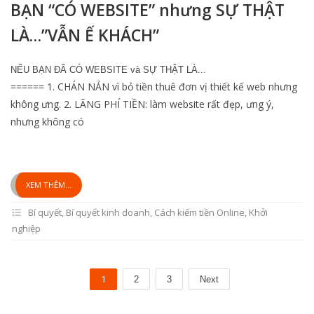
BẠN “CÓ WEBSITE” nhưng SỰ THẬT
LÀ…”VẪN Ế KHÁCH”
NẾU BẠN ĐÃ CÓ WEBSITE và SỰ THẬT LÀ...
====== 1. CHÁN NẢN vì bỏ tiền thuê đơn vị thiết kế web nhưng
không ưng. 2. LÃNG PHÍ TIỀN: làm website rất đẹp, ưng ý,
nhưng không có
XEM THÊM...
Bí quyết
,
Bí quyết kinh doanh
,
Cách kiếm tiền Online
,
Khởi
nghiệp
1
2
3
Next