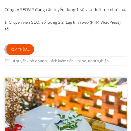
Công ty SEOViP đang cần tuyển dụng 1 số vị trí fulltime như sau:
1. Chuyên viên SEO: số lượng 2 2. Lập trình web (PHP, WordPress):
số
XEM THÊM...
Bí quyết kinh doanh
,
Cách kiếm tiền Online
,
Khởi nghiệp