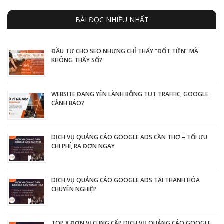
BÀI ĐỌC NHIỀU NHẤT
ĐẦU TƯ CHO SEO NHƯNG CHỈ THẤY “ĐỐT TIỀN” MÀ
KHÔNG THẤY SỐ?
WEBSITE ĐANG YÊN LÀNH BỖNG TỤT TRAFFIC, GOOGLE
CẢNH BÁO?
DỊCH VỤ QUẢNG CÁO GOOGLE ADS CẦN THƠ – TỐI ƯU
CHI PHÍ, RA ĐƠN NGAY
DỊCH VỤ QUẢNG CÁO GOOGLE ADS TẠI THANH HÓA
CHUYÊN NGHIỆP
TOP 8 ĐƠN VỊ CUNG CẤP DỊCH VỤ QUẢNG CÁO GOOGLE