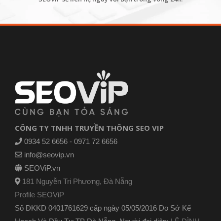
CÔNG TY TNHH TRUYỀN THÔNG SEO VIP
0934 52 6656 - 0971 72 6656
info@seovip.vn
SEOViP.vn
181 Nguyễn Tri Phương, Đà Nẵng
Profile SEOViP
Số ĐKKD 0401761629 cấp ngày 05/05/2016 Do Sở Kế