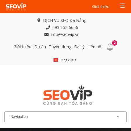
☰
Giới thiệu
DỊCH VỤ SEO Đà Nẵng
0934 52 6656
info@seovip.vn
2
Giới thiệu
Dự án
Tuyển dụng
Đại lý
Liên hệ
Tiếng Việt
▼