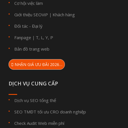
Cơ hội việc làm
Giới thiệu SEOViP
Khách hàng
|
Đối tác - Đại lý
Fanpage
T
L
Y
P
|
,
,
,
Bản đồ trang web
NHẬN GIÁ ƯU ĐÃI 2026…
DỊCH VỤ CUNG CẤP
Dịch vụ SEO tổng thể
SEO TMĐT tối ưu CRO doanh nghiệp
Check Audit Web miễn phí