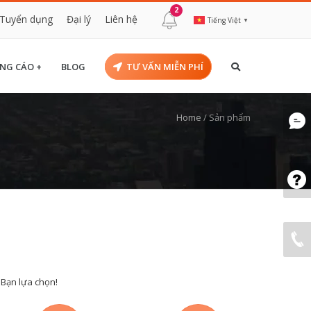
2
Tuyển dụng
Đại lý
Liên hệ
Tiếng Việt
▼
NG CÁO +
BLOG
TƯ VẤN MIỄN PHÍ
Home
/
Sản phẩm
 Bạn lựa chọn!