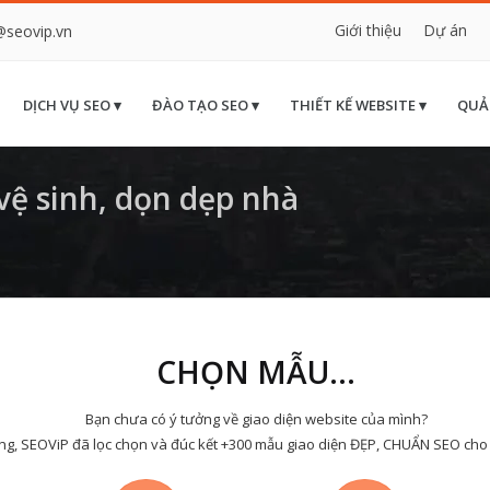
Giới thiệu
Dự án
@seovip.vn
DỊCH VỤ SEO ▾
ĐÀO TẠO SEO ▾
THIẾT KẾ WEBSITE ▾
QUẢ
ệ sinh, dọn dẹp nhà
CHỌN MẪU...
Bạn chưa có ý tưởng về giao diện website của mình?
ng, SEOViP đã lọc chọn và đúc kết +300 mẫu giao diện ĐẸP, CHUẨN SEO cho