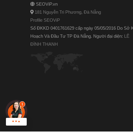
SEOViP.vn
181 Nguyễn Tri Phương, Đà Nẵng
Profile SEOViP
Số ĐKKD 0401761629 cấp ngày 05/05/2016 Do Sở 
Hoạch Và Đầu Tư TP Đà Nẵng. Người đại diện:
LÊ
ĐÌNH THANH
Chat zalo !