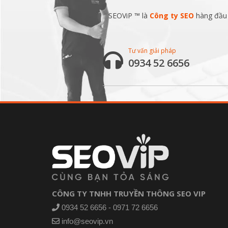
SEOViP ™ là
Công ty SEO
hàng đầu v
Tư vấn giải pháp
0934 52 6656
CÔNG TY TNHH TRUYỀN THÔNG SEO VIP
0934 52 6656 - 0971 72 6656
info@seovip.vn