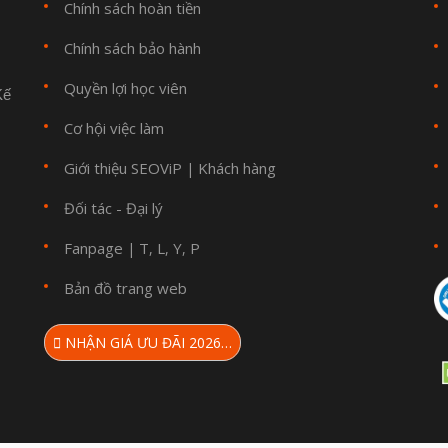
Chính sách hoàn tiền
Chính sách bảo hành
Quyền lợi học viên
Kế
Cơ hội việc làm
Giới thiệu SEOViP
Khách hàng
|
Đối tác - Đại lý
Fanpage
T
L
Y
P
|
,
,
,
Bản đồ trang web
NHẬN GIÁ ƯU ĐÃI 2026…