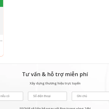
RDPRESS DỊCH VỤ VỆ SINH, DỌN DẸP NHÀ CỬA
Tư vấn & hỗ trợ miễn phí
Xây dựng thương hiệu trực tuyến
SEOViP sẽ liên hệ ngay với Bạn trong vòng 24h!