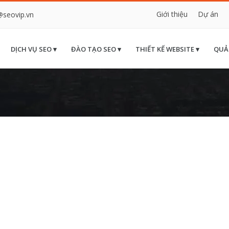
Giới thiệu
Dự án
@seovip.vn
DỊCH VỤ SEO ▾
ĐÀO TẠO SEO ▾
THIẾT KẾ WEBSITE ▾
QUẢ