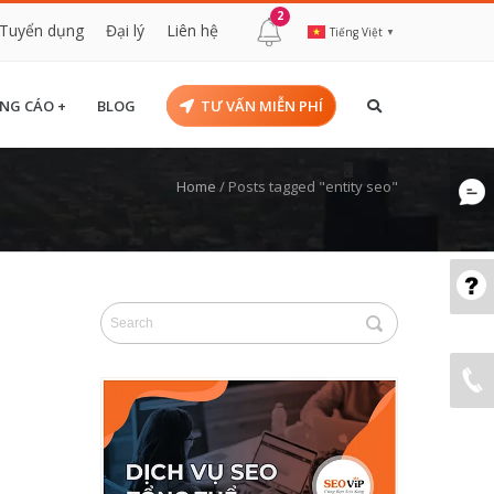
2
Tuyển dụng
Đại lý
Liên hệ
Tiếng Việt
▼
NG CÁO +
BLOG
TƯ VẤN MIỄN PHÍ
Home
/
Posts tagged "entity seo"