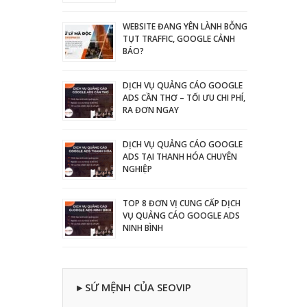
WEBSITE ĐANG YÊN LÀNH BỖNG
TỤT TRAFFIC, GOOGLE CẢNH
BÁO?
DỊCH VỤ QUẢNG CÁO GOOGLE
ADS CẦN THƠ – TỐI ƯU CHI PHÍ,
RA ĐƠN NGAY
DỊCH VỤ QUẢNG CÁO GOOGLE
ADS TẠI THANH HÓA CHUYÊN
NGHIỆP
TOP 8 ĐƠN VỊ CUNG CẤP DỊCH
VỤ QUẢNG CÁO GOOGLE ADS
NINH BÌNH
▸ SỨ MỆNH CỦA SEOVIP