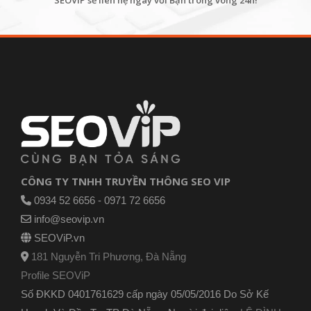
CÔNG TY TNHH TRUYỀN THÔNG SEO VIP
0934 52 6656 - 0971 72 6656
info@seovip.vn
SEOViP.vn
181 Nguyễn Tri Phương, Đà Nẵng
Profile SEOViP
Số ĐKKD 0401761629 cấp ngày 05/05/2016 Do Sở Kế