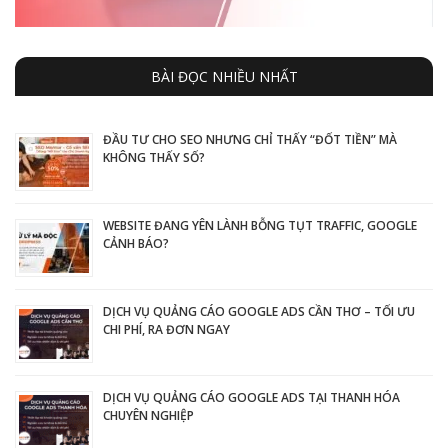
BÀI ĐỌC NHIỀU NHẤT
ĐẦU TƯ CHO SEO NHƯNG CHỈ THẤY “ĐỐT TIỀN” MÀ
KHÔNG THẤY SỐ?
WEBSITE ĐANG YÊN LÀNH BỖNG TỤT TRAFFIC, GOOGLE
CẢNH BÁO?
DỊCH VỤ QUẢNG CÁO GOOGLE ADS CẦN THƠ – TỐI ƯU
CHI PHÍ, RA ĐƠN NGAY
DỊCH VỤ QUẢNG CÁO GOOGLE ADS TẠI THANH HÓA
CHUYÊN NGHIỆP