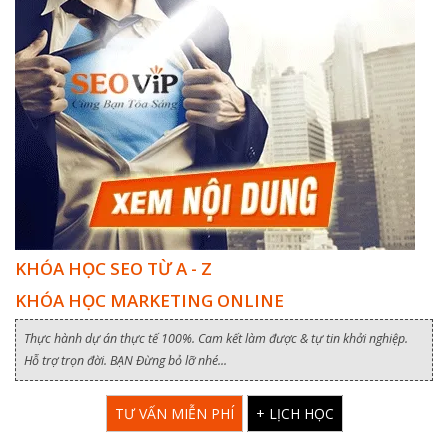
KHÓA HỌC SEO TỪ A - Z
KHÓA HỌC MARKETING ONLINE
Thực hành dự án thực tế 100%. Cam kết làm được & tự tin khởi nghiệp.
Hỗ trợ trọn đời. BẠN Đừng bỏ lỡ nhé...
TƯ VẤN MIỄN PHÍ
+ LỊCH HỌC