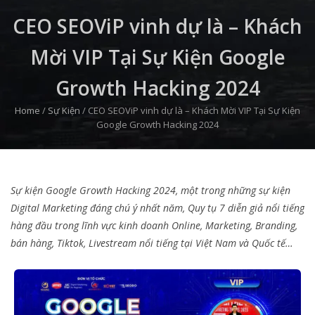
CEO SEOViP vinh dự là – Khách
Mời VIP Tại Sự Kiện Google
Growth Hacking 2024
Home
/
Sự Kiện
/
CEO SEOViP vinh dự là – Khách Mời VIP Tại Sự Kiện
Google Growth Hacking 2024
Sự kiện Google Growth Hacking 2024, một trong những sự kiện
Digital Marketing đáng chú ý nhất năm,
Quy tụ 7 diễn giả nổi tiếng
hàng đầu trong lĩnh vực kinh doanh Online, Marketing, Branding,
bán hàng, Tiktok, Livestream nổi tiếng tại Việt Nam và Quốc tế…