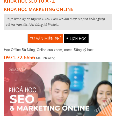
KHÓA HỌC SEO TỪ A - Z
KHÓA HỌC MARKETING ONLINE
Thực hành dự án thực tế 100%. Cam kết làm được & tự tin khởi nghiệp.
Hỗ trợ trọn đời. BẠN Đừng bỏ lỡ nhé...
TƯ VẤN MIỄN PHÍ
+ LỊCH HỌC
Học Offline Đà Nẵng, Online qua zoom, meet. Đăng ký học:
0971.72.6656
Ms. Phương