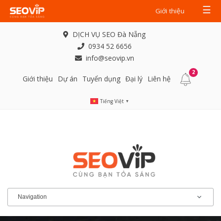
☰
Giới thiệu
DỊCH VỤ SEO Đà Nẵng
0934 52 6656
info@seovip.vn
2
Giới thiệu
Dự án
Tuyển dụng
Đại lý
Liên hệ
Tiếng Việt
▼