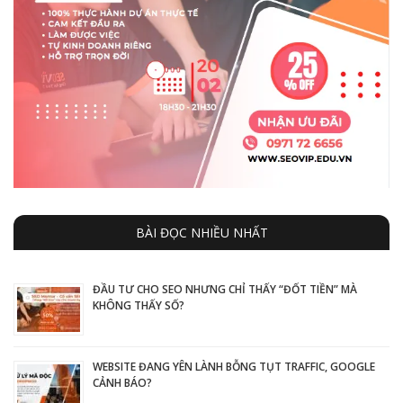
BÀI ĐỌC NHIỀU NHẤT
ĐẦU TƯ CHO SEO NHƯNG CHỈ THẤY “ĐỐT TIỀN” MÀ
KHÔNG THẤY SỐ?
WEBSITE ĐANG YÊN LÀNH BỖNG TỤT TRAFFIC, GOOGLE
CẢNH BÁO?