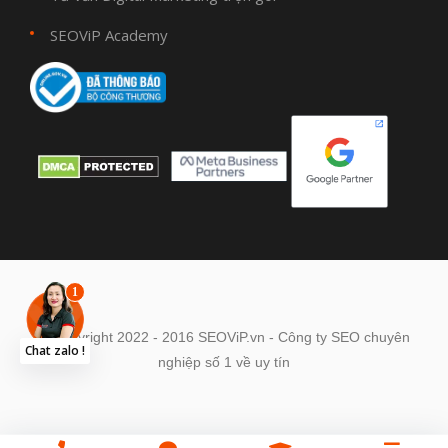
SEOViP Academy
© Copyright 2022 - 2016 SEOViP.vn - Công ty SEO chuyên
Chat zalo !
nghiệp số 1 về uy tín