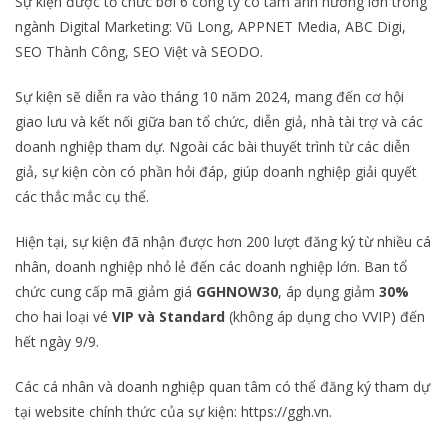
Sự kiện được tổ chức bởi 6 công ty có tầm ảnh hưởng lớn trong
ngành Digital Marketing: Vũ Long, APPNET Media, ABC Digi,
SEO Thành Công, SEO Việt và SEODO.
Sự kiện sẽ diễn ra vào tháng 10 năm 2024, mang đến cơ hội
giao lưu và kết nối giữa ban tổ chức, diễn giả, nhà tài trợ và các
doanh nghiệp tham dự. Ngoài các bài thuyết trình từ các diễn
giả, sự kiện còn có phần hỏi đáp, giúp doanh nghiệp giải quyết
các thắc mắc cụ thể.
Hiện tại, sự kiện đã nhận được hơn 200 lượt đăng ký từ nhiều cá
nhân, doanh nghiệp nhỏ lẻ đến các doanh nghiệp lớn. Ban tổ
chức cung cấp mã giảm giá
GGHNOW30
, áp dụng giảm
30%
cho hai loại vé
VIP và Standard
(không áp dụng cho VVIP) đến
hết ngày 9/9.
Các cá nhân và doanh nghiệp quan tâm có thể đăng ký tham dự
tại website chính thức của sự kiện: https://ggh.vn.