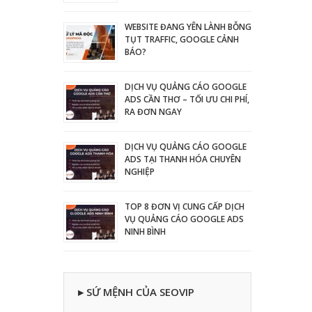
WEBSITE ĐANG YÊN LÀNH BỖNG
TỤT TRAFFIC, GOOGLE CẢNH
BÁO?
DỊCH VỤ QUẢNG CÁO GOOGLE
ADS CẦN THƠ – TỐI ƯU CHI PHÍ,
RA ĐƠN NGAY
DỊCH VỤ QUẢNG CÁO GOOGLE
ADS TẠI THANH HÓA CHUYÊN
NGHIỆP
TOP 8 ĐƠN VỊ CUNG CẤP DỊCH
VỤ QUẢNG CÁO GOOGLE ADS
NINH BÌNH
▸ SỨ MỆNH CỦA SEOVIP