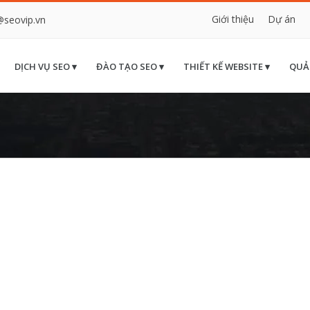
Giới thiệu
Dự án
@seovip.vn
DỊCH VỤ SEO ▾
ĐÀO TẠO SEO ▾
THIẾT KẾ WEBSITE ▾
QUẢ