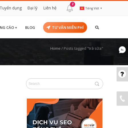
2
Tuyển dụng
Đại lý
Liên hệ
Tiếng Việt
▼
NG CÁO +
BLOG
TƯ VẤN MIỄN PHÍ
Home
/
Posts tagged "trà sữa"