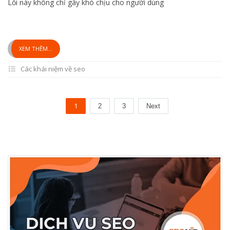
Lỗi này không chỉ gây khó chịu cho người dùng
XEM THÊM...
Các khái niệm về seo
1
2
3
Next