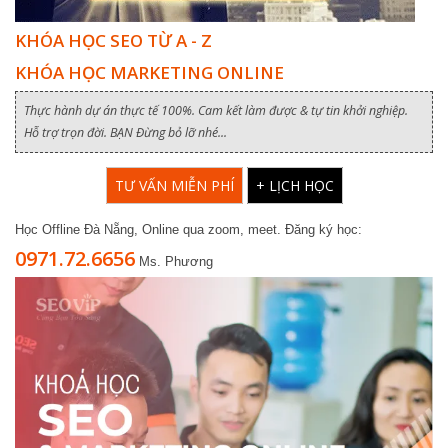
KHÓA HỌC SEO TỪ A - Z
KHÓA HỌC MARKETING ONLINE
Thực hành dự án thực tế 100%. Cam kết làm được & tự tin khởi nghiệp.
Hỗ trợ trọn đời. BẠN Đừng bỏ lỡ nhé...
TƯ VẤN MIỄN PHÍ
+ LỊCH HỌC
Học Offline Đà Nẵng, Online qua zoom, meet. Đăng ký học:
0971.72.6656
Ms. Phương