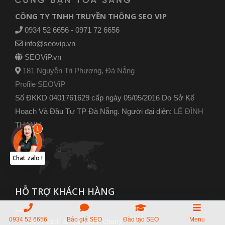
CÔNG TY TNHH TRUYỀN THÔNG SEO VIP
0934 52 6656 - 0971 72 6656
info@seovip.vn
SEOViP.vn
181 Nguyễn Tri Phương, Đà Nẵng
Profile SEOViP
Số ĐKKD 0401761629 cấp ngày 05/05/2016 Do Sở Kế
Hoạch Và Đầu Tư TP Đà Nẵng. Người đại diện:
LÊ ĐÌNH
THANH
Chat zalo !
HỖ TRỢ KHÁCH HÀNG
0934 52 6656
Báo giá SEO
Đào tạo SEO
Menu
Chính sách & Quy định chung