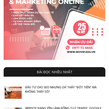
BÀI ĐỌC NHIỀU NHẤT
ĐẦU TƯ CHO SEO NHƯNG CHỈ THẤY “ĐỐT TIỀN” MÀ
KHÔNG THẤY SỐ?
WEBSITE ĐANG YÊN LÀNH BỖNG TỤT TRAFFIC, GOOGLE