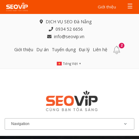
☰
Giới thiệu
DỊCH VỤ SEO Đà Nẵng
0934 52 6656
info@seovip.vn
2
Giới thiệu
Dự án
Tuyển dụng
Đại lý
Liên hệ
Tiếng Việt
▼