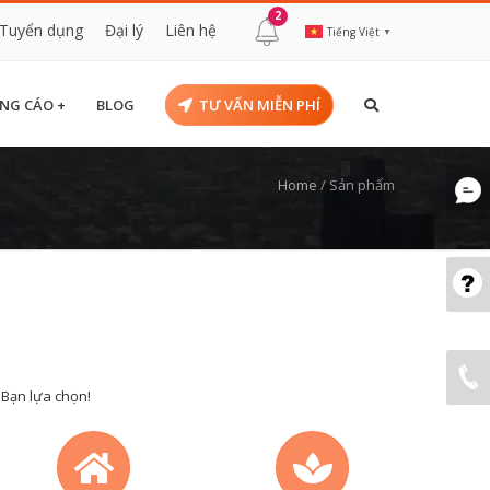
2
Tuyển dụng
Đại lý
Liên hệ
Tiếng Việt
▼
NG CÁO +
BLOG
TƯ VẤN MIỄN PHÍ
Home
/
Sản phẩm
 Bạn lựa chọn!