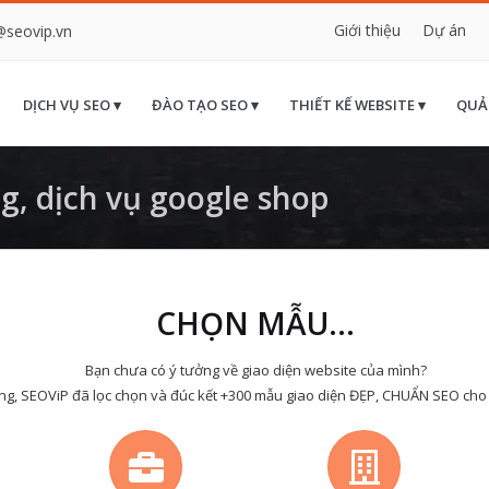
Giới thiệu
Dự án
@seovip.vn
DỊCH VỤ SEO ▾
ĐÀO TẠO SEO ▾
THIẾT KẾ WEBSITE ▾
QUẢ
, dịch vụ google shop
CHỌN MẪU...
Bạn chưa có ý tưởng về giao diện website của mình?
ng, SEOViP đã lọc chọn và đúc kết +300 mẫu giao diện ĐẸP, CHUẨN SEO cho