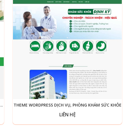
RDPRESS DỊCH VỤ VỆ SINH, DỌN DẸP NHÀ CỬA
THEME WORDPRESS DỊCH VỤ, PHÒNG KHÁM SỨC KHỎE
LIÊN HỆ