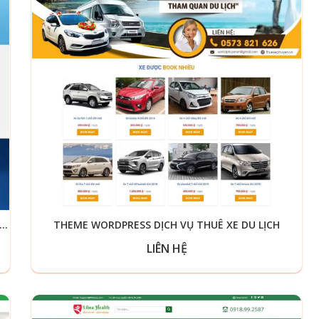
E WORDPRESS DỊCH VỤ THIẾT KẾ WEB, MARKETING ONLINE
THEME WORDPRESS DỊCH VỤ THUÊ XE DU LỊCH
LIÊN HỆ