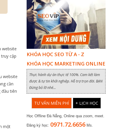
n website
KHÓA HỌC SEO TỪ A - Z
 truy cập
KHÓA HỌC MARKETING ONLINE
Thực hành dự án thực tế 100%. Cam kết làm
u website
được & tự tin khởi nghiệp. Hỗ trợ trọn đời. BẠN
ọng cần
Đừng bỏ lỡ nhé...
 đầu tiên
TƯ VẤN MIỄN PHÍ
+ LỊCH HỌC
Học Offline Đà Nẵng, Online qua zoom, meet.
0971.72.6656
Đăng ký học:
Ms.
em một