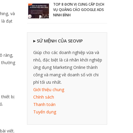
TOP 8 ĐƠN VỊ CUNG CẤP DỊCH
VỤ QUẢNG CÁO GOOGLE ADS
hing, và
NINH BÌNH
 là đạt
▸ SỨ MỆNH CỦA SEOVIP
Giúp cho các doanh nghiệp vừa và
õ ràng,
nhỏ, đặc biệt là cá nhân khởi nghiệp
ũ thường
ứng dụng Marketing Online thành
công và mang về doanh số với chi
phí tối ưu nhất.
Giới thiệu chung
thiết bị
Chính sách
ỏ.
Thanh toán
Tuyển dụng
ài viết.