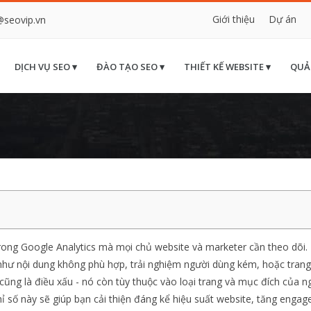
Giới thiệu
Dự án
@seovip.vn
DỊCH VỤ SEO ▾
ĐÀO TẠO SEO ▾
THIẾT KẾ WEBSITE ▾
QUẢ
trong Google Analytics mà mọi chủ website và marketer cần theo dõi. 
 như nội dung không phù hợp, trải nghiệm người dùng kém, hoặc trang
cũng là điều xấu - nó còn tùy thuộc vào loại trang và mục đích của n
chỉ số này sẽ giúp bạn cải thiện đáng kể hiệu suất website, tăng enga