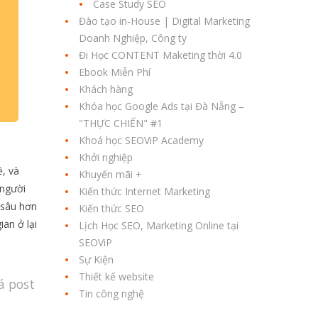
Case Study SEO
Đào tạo in-House | Digital Marketing
Doanh Nghiệp, Công ty
Đi Học CONTENT Maketing thời 4.0
Ebook Miễn Phí
Khách hàng
Khóa học Google Ads tại Đà Nẵng –
"THỰC CHIẾN" #1
Khoá học SEOViP Academy
Khởi nghiệp
ề, và
Khuyến mãi +
 người
Kiến thức Internet Marketing
 sâu hơn
Kiến thức SEO
ian ở lại
Lịch Học SEO, Marketing Online tại
SEOViP
Sự Kiện
Thiết kế website
á post
Tin công nghệ