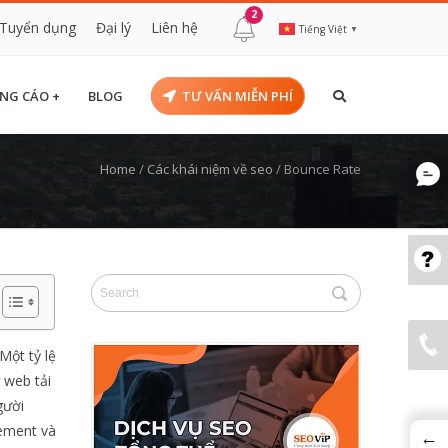
2
Tuyển dụng
Đại lý
Liên hệ
Tiếng Việt
▼
NG CÁO +
BLOG
TƯ VẤN MIỄN PHÍ
Home
/
Các khái niệm về seo
/
Bounce Rate
Một tỷ lệ
 web tải
gười
gement và
←