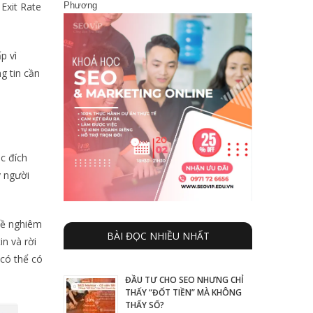
Phương
 Exit Rate
p vì
g tin cần
c đích
y người
đề nghiêm
BÀI ĐỌC NHIỀU NHẤT
n và rời
có thể có
ĐẦU TƯ CHO SEO NHƯNG CHỈ
THẤY “ĐỐT TIỀN” MÀ KHÔNG
THẤY SỐ?