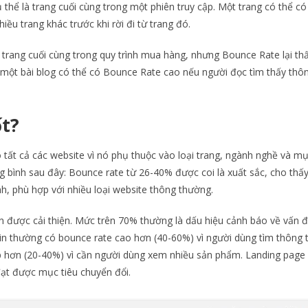
 thể là trang cuối cùng trong một phiên truy cập. Một trang có thể có
u trang khác trước khi rời đi từ trang đó.
à trang cuối cùng trong quy trình mua hàng, nhưng Bounce Rate lại thấ
 một bài blog có thể có Bounce Rate cao nếu người đọc tìm thấy thôn
ốt?
tất cả các website vì nó phụ thuộc vào loại trang, ngành nghề và mụ
g bình sau đây: Bounce rate từ 26-40% được coi là xuất sắc, cho thấ
nh, phù hợp với nhiều loại website thông thường.
được cải thiện. Mức trên 70% thường là dấu hiệu cảnh báo về vấn 
tin thường có bounce rate cao hơn (40-60%) vì người dùng tìm thông ti
p hơn (20-40%) vì cần người dùng xem nhiều sản phẩm. Landing page 
ạt được mục tiêu chuyển đổi.