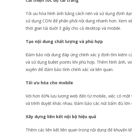
Cải thiện tốc độ tải trang
Tối ưu hóa hình ảnh bằng cách nén và sử dụng định dạng
sử dụng CDN để phân phối nội dung nhanh hơn. Xem xét 
thời gian tải dưới 3 giây cho cả desktop và mobile.
Tạo nội dung chất lượng và phù hợp
Đảm bảo nội dung đáp ứng chính xác ý định tìm kiếm củ
và sử dụng bullet points khi phù hợp. Thêm hình ảnh, v
xuyên để đảm bảo tính chính xác và liên quan.
Tối ưu hóa cho mobile
Với hơn 60% lưu lượng web đến từ mobile, việc có một w
và trình duyệt khác nhau. Đảm bảo các nút bấm đủ lớn để
Xây dựng liên kết nội bộ hiệu quả
Thêm các liên kết liên quan trong nội dung để khuyến k