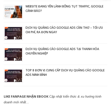
WEBSITE ĐANG YÊN LÀNH BỖNG TỤT TRAFFIC, GOOGLE
CẢNH BÁO?
DỊCH VỤ QUẢNG CÁO GOOGLE ADS CẦN THƠ – TỐI ƯU
CHI PHÍ, RA ĐƠN NGAY
DỊCH VỤ QUẢNG CÁO GOOGLE ADS TẠI THANH HÓA
CHUYÊN NGHIỆP
TOP 8 ĐƠN VỊ CUNG CẤP DỊCH VỤ QUẢNG CÁO GOOGLE
ADS NINH BÌNH
LIKE FANPAGE NHẬN EBOOK
Cập nhật kiến thức & xu hướng kinh
doanh mới nhất...