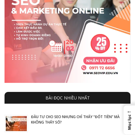
BÀI ĐỌC NHIỀU NHẤT
←
ĐẦU TƯ CHO SEO NHƯNG CHỈ THẤY “ĐỐT TIỀN” MÀ
Mục lục
KHÔNG THẤY SỐ?