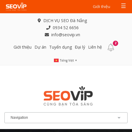
☰
Giới thiệu
DỊCH VỤ SEO Đà Nẵng
0934 52 6656
info@seovip.vn
2
Giới thiệu
Dự án
Tuyển dụng
Đại lý
Liên hệ
Tiếng Việt
▼