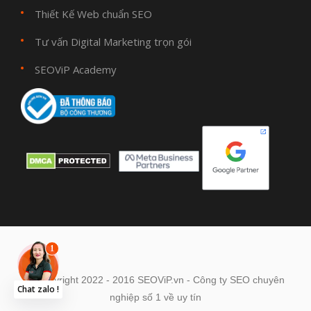
Thiết Kế Web chuẩn SEO
Tư vấn Digital Marketing trọn gói
SEOViP Academy
© Copyright 2022 - 2016 SEOViP.vn - Công ty SEO chuyên
Chat zalo !
nghiệp số 1 về uy tín