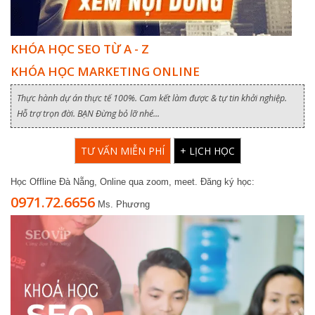
KHÓA HỌC SEO TỪ A - Z
KHÓA HỌC MARKETING ONLINE
Thực hành dự án thực tế 100%. Cam kết làm được & tự tin khởi nghiệp.
Hỗ trợ trọn đời. BẠN Đừng bỏ lỡ nhé...
TƯ VẤN MIỄN PHÍ
+ LỊCH HỌC
Học Offline Đà Nẵng, Online qua zoom, meet. Đăng ký học:
0971.72.6656
Ms. Phương