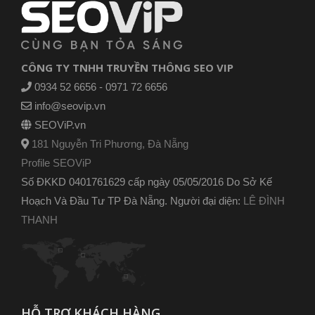
CÔNG TY TNHH TRUYỀN THÔNG SEO VIP
0934 52 6656 - 0971 72 6656
info@seovip.vn
SEOViP.vn
181 Nguyễn Tri Phương, Đà Nẵng
Profile SEOViP
Số ĐKKD 0401761629 cấp ngày 05/05/2016 Do Sở Kế
Hoạch Và Đầu Tư TP Đà Nẵng. Người đại diện:
LÊ ĐÌNH
THANH
HỖ TRỢ KHÁCH HÀNG