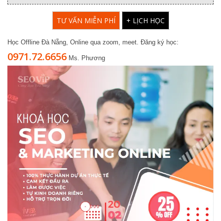
TƯ VẤN MIỄN PHÍ
+ LỊCH HỌC
Học Offline Đà Nẵng, Online qua zoom, meet. Đăng ký học:
0971.72.6656
Ms. Phương