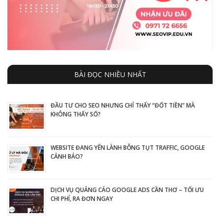
BÀI ĐỌC NHIỀU NHẤT
ĐẦU TƯ CHO SEO NHƯNG CHỈ THẤY “ĐỐT TIỀN” MÀ
KHÔNG THẤY SỐ?
WEBSITE ĐANG YÊN LÀNH BỖNG TỤT TRAFFIC, GOOGLE
CẢNH BÁO?
DỊCH VỤ QUẢNG CÁO GOOGLE ADS CẦN THƠ – TỐI ƯU
CHI PHÍ, RA ĐƠN NGAY