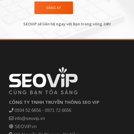
SEOViP sẽ liên hệ ngay với Bạn trong vòng 24h!
CÔNG TY TNHH TRUYỀN THÔNG SEO VIP
0934 52 6656 - 0971 72 6656
info@seovip.vn
SEOViP.vn