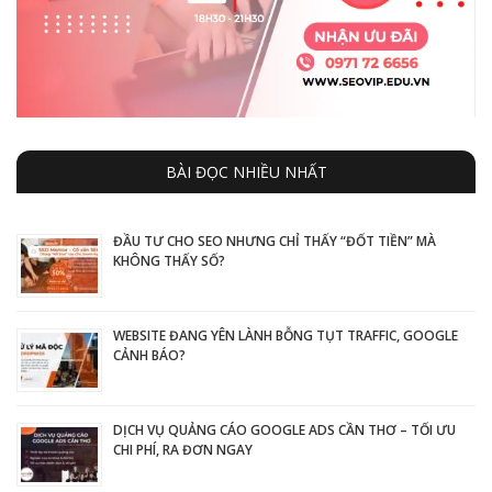
BÀI ĐỌC NHIỀU NHẤT
ĐẦU TƯ CHO SEO NHƯNG CHỈ THẤY “ĐỐT TIỀN” MÀ
KHÔNG THẤY SỐ?
WEBSITE ĐANG YÊN LÀNH BỖNG TỤT TRAFFIC, GOOGLE
CẢNH BÁO?
DỊCH VỤ QUẢNG CÁO GOOGLE ADS CẦN THƠ – TỐI ƯU
CHI PHÍ, RA ĐƠN NGAY