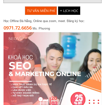
TƯ VẤN MIỄN PHÍ
+ LỊCH HỌC
Học Offline Đà Nẵng, Online qua zoom, meet. Đăng ký học:
0971.72.6656
Ms. Phương