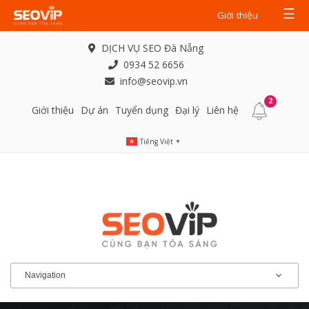
☰
Giới thiệu
DỊCH VỤ SEO Đà Nẵng
0934 52 6656
info@seovip.vn
2
Giới thiệu
Dự án
Tuyển dụng
Đại lý
Liên hệ
Tiếng Việt
▼