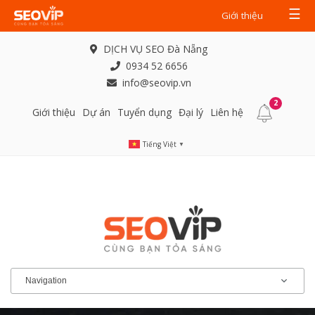
☰
Giới thiệu
DỊCH VỤ SEO Đà Nẵng
0934 52 6656
info@seovip.vn
2
Giới thiệu
Dự án
Tuyển dụng
Đại lý
Liên hệ
Tiếng Việt
▼