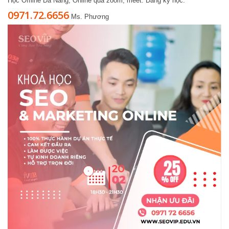
Học Offline Đà Nẵng, Online qua zoom, meet. Đăng ký học:
0971.72.6656
Ms. Phương