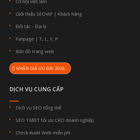
Cơ hội việc làm
Giới thiệu SEOViP
Khách hàng
|
Đối tác - Đại lý
Fanpage
T
L
Y
P
|
,
,
,
Bản đồ trang web
NHẬN GIÁ ƯU ĐÃI 2026…
DỊCH VỤ CUNG CẤP
Dịch vụ SEO tổng thể
SEO TMĐT tối ưu CRO doanh nghiệp
Check Audit Web miễn phí