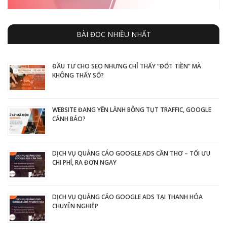
BÀI ĐỌC NHIỀU NHẤT
ĐẦU TƯ CHO SEO NHƯNG CHỈ THẤY “ĐỐT TIỀN” MÀ
KHÔNG THẤY SỐ?
WEBSITE ĐANG YÊN LÀNH BỖNG TỤT TRAFFIC, GOOGLE
CẢNH BÁO?
DỊCH VỤ QUẢNG CÁO GOOGLE ADS CẦN THƠ – TỐI ƯU
CHI PHÍ, RA ĐƠN NGAY
DỊCH VỤ QUẢNG CÁO GOOGLE ADS TẠI THANH HÓA
CHUYÊN NGHIỆP