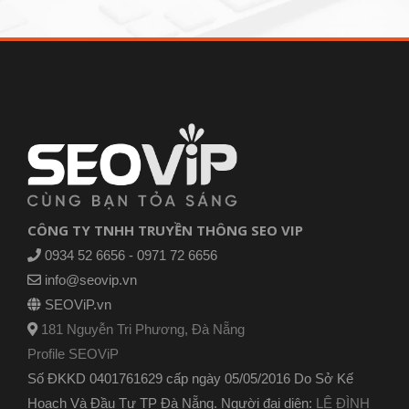
CÔNG TY TNHH TRUYỀN THÔNG SEO VIP
0934 52 6656 - 0971 72 6656
info@seovip.vn
SEOViP.vn
181 Nguyễn Tri Phương, Đà Nẵng
Profile SEOViP
Số ĐKKD 0401761629 cấp ngày 05/05/2016 Do Sở Kế
Hoạch Và Đầu Tư TP Đà Nẵng. Người đại diện:
LÊ ĐÌNH