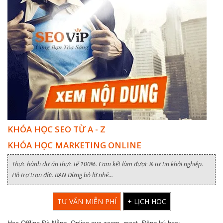
KHÓA HỌC SEO TỪ A - Z
KHÓA HỌC MARKETING ONLINE
Thực hành dự án thực tế 100%. Cam kết làm được & tự tin khởi nghiệp.
Hỗ trợ trọn đời. BẠN Đừng bỏ lỡ nhé...
TƯ VẤN MIỄN PHÍ
+ LỊCH HỌC