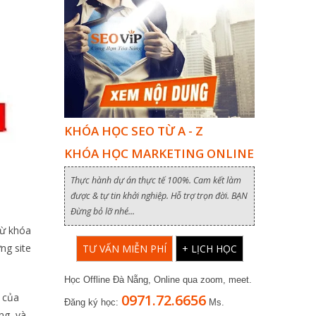
KHÓA HỌC SEO TỪ A - Z
KHÓA HỌC MARKETING ONLINE
Thực hành dự án thực tế 100%. Cam kết làm
được & tự tin khởi nghiệp. Hỗ trợ trọn đời. BẠN
Đừng bỏ lỡ nhé...
từ khóa
̃ng site
TƯ VẤN MIỄN PHÍ
+ LỊCH HỌC
Học Offline Đà Nẵng, Online qua zoom, meet.
0971.72.6656
h của
Đăng ký học:
Ms.
ng, và