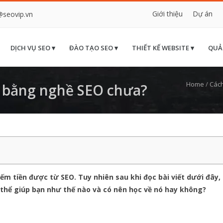
Giới thiệu
Dự án
@seovip.vn
DỊCH VỤ SEO ▾
ĐÀO TẠO SEO ▾
THIẾT KẾ WEBSITE ▾
QUẢ
Home
/
Cách
n bằng nghề SEO chưa?
eo kiếm tiền được từ SEO. Tuy nhiên sau khi đọc bài viết dưới đây, c
có thể giúp bạn như thế nào và có nên học về nó hay không?