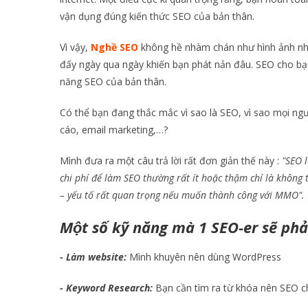
vận dụng đúng kiến thức SEO của bản thân.
Vì vậy,
Nghề SEO
không hề nhàm chán như hình ảnh nh
đấy ngày qua ngày khiến bạn phát nản đâu. SEO cho bạn 
năng SEO của bản thân.
Có thể bạn đang thắc mắc vì sao là SEO, vì sao mọi ng
cáo, email marketing,…?
Mình đưa ra một câu trả lời rất đơn giản thế này :
"SEO l
chi phí để làm SEO thường rất ít hoặc thậm chí là không t
– yếu tố rất quan trọng nếu muốn thành công với MMO".
Một số kỹ năng mà 1 SEO-er sẽ phải
- Làm website:
Mình khuyên nên dùng WordPress
- Keyword Research:
Bạn cần tìm ra từ khóa nên SEO ch