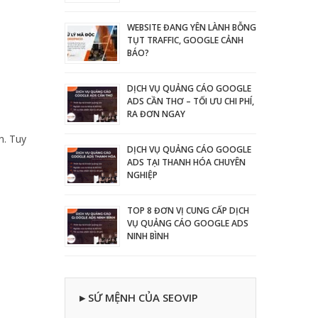
WEBSITE ĐANG YÊN LÀNH BỖNG
TỤT TRAFFIC, GOOGLE CẢNH
BÁO?
DỊCH VỤ QUẢNG CÁO GOOGLE
ADS CẦN THƠ – TỐI ƯU CHI PHÍ,
RA ĐƠN NGAY
̉n. Tuy
DỊCH VỤ QUẢNG CÁO GOOGLE
ADS TẠI THANH HÓA CHUYÊN
NGHIỆP
TOP 8 ĐƠN VỊ CUNG CẤP DỊCH
VỤ QUẢNG CÁO GOOGLE ADS
NINH BÌNH
▸ SỨ MỆNH CỦA SEOVIP