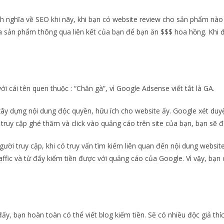
ịnh nghĩa về SEO khi nãy, khi bạn có website review cho sản phẩm nào
 sản phẩm thông qua liên kết của bạn để bạn ăn $$$ hoa hồng. Khi 
i cái tên quen thuộc : “Chăn gà”, vì Google Adsense viết tắt là GA.
xây dựng nội dung độc quyền, hữu ích cho website ấy. Google xét duy
truy cập ghé thăm và click vào quảng cáo trên site của bạn, bạn sẽ đ
ời truy cập, khi có truy vấn tìm kiếm liên quan đến nội dung website
raffic và từ đấy kiếm tiền được với quảng cáo của Google. Vì vậy, bạn 
ấy, bạn hoàn toàn có thể viết blog kiếm tiền. Sẽ có nhiều độc giả thíc