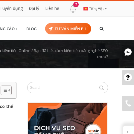
2
Tuyển dụng
Đại lý
Liên hệ
Tiếng Việt
▼
NG CÁO +
BLOG
TƯ VẤN MIỄN PHÍ
 kiếm tiền Online
/
Bạn đã biết cách kiếm tiền bằng nghề SEO
chưa?
ó thể
←