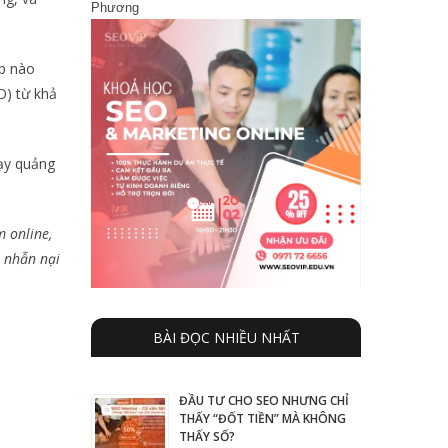
Phương
p nào
O) từ khả
̣y quảng
m online,
, nhẫn nại
BÀI ĐỌC NHIỀU NHẤT
ĐẦU TƯ CHO SEO NHƯNG CHỈ
THẤY “ĐỐT TIỀN” MÀ KHÔNG
THẤY SỐ?