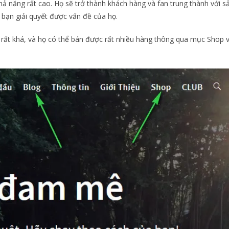
ả năng rất cao. Họ sẽ trở thành khách hàng và fan trung thành với s
n giải quyết được vấn đề của họ.
 rất khá, và họ có thể bán được rất nhiều hàng thông qua mục Shop v