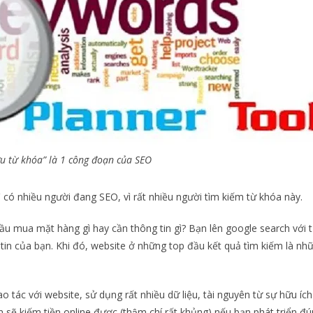
u từ khóa” là 1 công đoạn của SEO
̀ có nhiều người đang SEO, vì rất nhiều người tìm kiếm từ khóa này.
ầu mua mặt hàng gì hay cần thông tin gì? Bạn lên google search với 
 của bạn. Khi đó, website ở những top đầu kết quả tìm kiếm là như
o tác với website, sử dụng rất nhiều dữ liệu, tài nguyên từ sự hữu íc
sẽ kiếm tiền online được (thậm chí rất khủng) nếu bạn phát triển đú