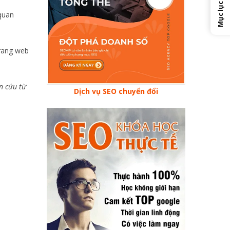
Mục lục
 quan
 trang web
 cứu từ
Dịch vụ SEO chuyển đổi