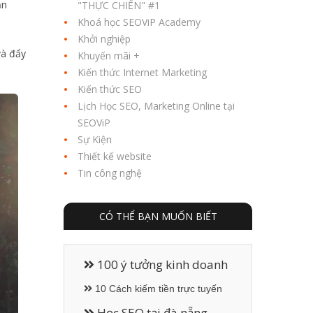
ản
"THỰC CHIẾN" #1
Khoá học SEOViP Academy
Khởi nghiệp
à đẩy
Khuyến mãi +
Kiến thức Internet Marketing
Kiến thức SEO
Lịch Học SEO, Marketing Online tại
SEOViP
Sự Kiện
Thiết kế website
Tin công nghệ
CÓ THỂ BẠN MUỐN BIẾT
100 ý tưởng kinh doanh
10 Cách kiếm tiền trực tuyến
Học SEO tại đà nẵng