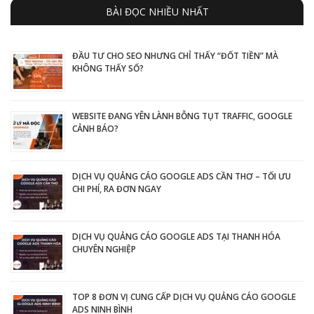
BÀI ĐỌC NHIỀU NHẤT
ĐẦU TƯ CHO SEO NHƯNG CHỈ THẤY “ĐỐT TIỀN” MÀ
KHÔNG THẤY SỐ?
WEBSITE ĐANG YÊN LÀNH BỖNG TỤT TRAFFIC, GOOGLE
CẢNH BÁO?
DỊCH VỤ QUẢNG CÁO GOOGLE ADS CẦN THƠ – TỐI ƯU
CHI PHÍ, RA ĐƠN NGAY
DỊCH VỤ QUẢNG CÁO GOOGLE ADS TẠI THANH HÓA
CHUYÊN NGHIỆP
TOP 8 ĐƠN VỊ CUNG CẤP DỊCH VỤ QUẢNG CÁO GOOGLE
ADS NINH BÌNH