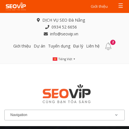
☰
Giới thiệu
DỊCH VỤ SEO Đà Nẵng
0934 52 6656
info@seovip.vn
2
Giới thiệu
Dự án
Tuyển dụng
Đại lý
Liên hệ
Tiếng Việt
▼