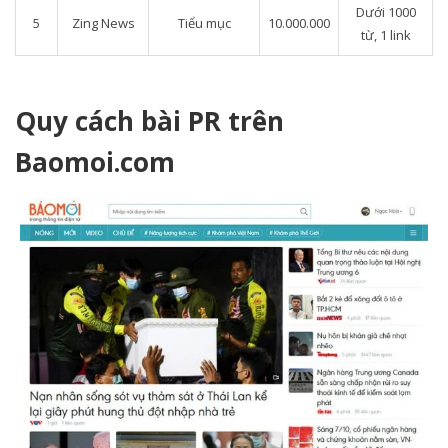
Dưới 1000
5
Zing News
Tiểu mục
10.000.000
từ, 1 link
Quy cách bài PR trên
Baomoi.com