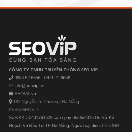
CÔNG TY TNHH TRUYỀN THÔNG SEO VIP
0934 52 6656 - 0971 72 6656
info@seovip.vn
SEOViP.vn
181 Nguyễn Tri Phương, Đà Nẵng
Profile SEOViP
Số ĐKKD 0401761629 cấp ngày 05/05/2016 Do Sở Kế
Hoạch Và Đầu Tư TP Đà Nẵng. Người đại diện:
LÊ ĐÌNH