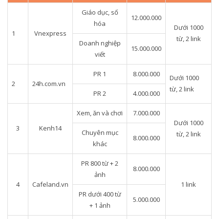
Giáo dục, số
12.000.000
hóa
Dưới 1000
1
Vnexpress
từ, 2 link
Doanh nghiệp
15.000.000
viết
PR 1
8.000.000
Dưới 1000
2
24h.com.vn
từ, 2 link
PR 2
4.000.000
Xem, ăn và chơi
7.000.000
Dưới 1000
3
Kenh14
Chuyên mục
từ, 2 link
8.000.000
khác
PR 800 từ + 2
8.000.000
ảnh
4
Cafeland.vn
1 link
PR dưới 400 từ
5.000.000
+ 1 ảnh