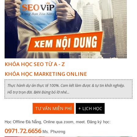
KHÓA HỌC SEO TỪ A - Z
KHÓA HỌC MARKETING ONLINE
Thực hành dự án thực tế 100%. Cam kết làm được & tự tin khởi nghiệp.
Hỗ trợ trọn đời. BẠN Đừng bỏ lỡ nhé...
TƯ VẤN MIỄN PHÍ
+ LỊCH HỌC
Học Offline Đà Nẵng, Online qua zoom, meet. Đăng ký học:
0971.72.6656
Ms. Phương