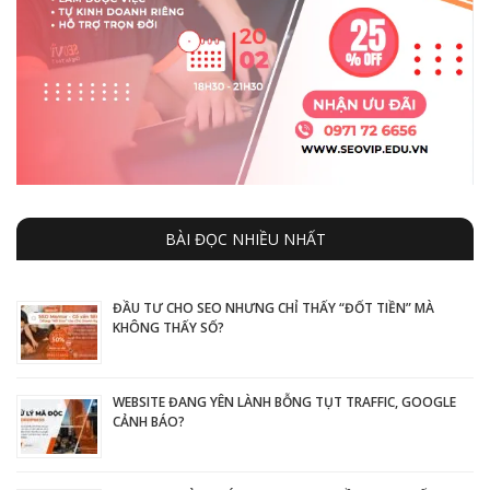
BÀI ĐỌC NHIỀU NHẤT
ĐẦU TƯ CHO SEO NHƯNG CHỈ THẤY “ĐỐT TIỀN” MÀ
KHÔNG THẤY SỐ?
WEBSITE ĐANG YÊN LÀNH BỖNG TỤT TRAFFIC, GOOGLE
CẢNH BÁO?