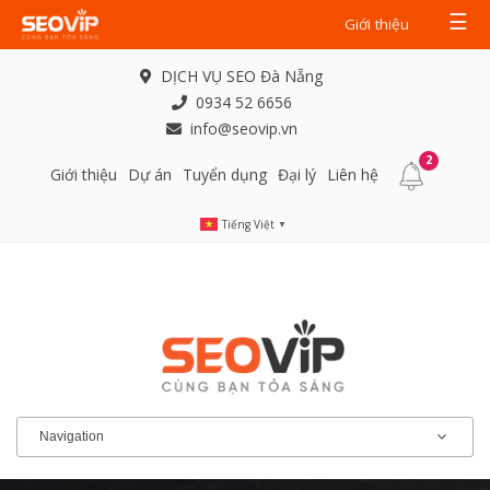
☰
Giới thiệu
DỊCH VỤ SEO Đà Nẵng
0934 52 6656
info@seovip.vn
2
Giới thiệu
Dự án
Tuyển dụng
Đại lý
Liên hệ
Tiếng Việt
▼