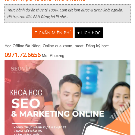
Thực hành dự án thực tế 100%. Cam kết làm được & tự tin khởi nghiệp.
Hỗ trợ trọn đời. BẠN Đừng bỏ lỡ nhé...
TƯ VẤN MIỄN PHÍ
+ LỊCH HỌC
Học Offline Đà Nẵng, Online qua zoom, meet. Đăng ký học:
0971.72.6656
Ms. Phương